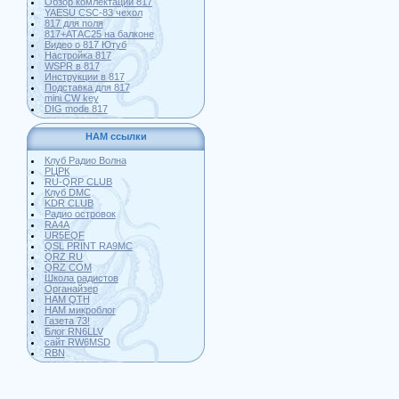
Обзор комлектации 817
YAESU CSC-83 чехол
817 для поля
817+АТАС25 на балконе
Видео о 817 Ютуб
Настройка 817
WSPR в 817
Инструкции в 817
Подставка для 817
mini CW key
DIG mode 817
HAM ссылки
Клуб Радио Волна
РЦРК
RU-QRP CLUB
Клуб DMC
KDR CLUB
Радио островок
RA4A
UR5EQF
QSL PRINT RA9MC
QRZ RU
QRZ COM
Школа радистов
Органайзер
HAM QTH
HAM микроблог
Газета 73!
Блог RN6LLV
сайт RW6MSD
RBN