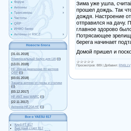
Форум
Зима уже ушла, счита
Антенны
прошел дождь. Так что
Трансиверы
дождя. Настроение о
Частоты
отправился на дачу. 
QRP
главное здорово было
ИНФО банер
Антенны от R9CZ
Потрясающее зрелищ
берега начинает подт
Новости блога
Домой пришел и поск
[31.01.2018]
Универсальный балун для LW
(
0
)
[13.01.2018]
Просмотров:
889
|
Добавил:
RN6LLV
HF 20A на диапазоне 80 метров
QRP
(
0
)
[03.01.2018]
Защита антенн от грозы и статики
(
0
)
[03.12.2017]
HF ANT test WARC
(
0
)
[22.11.2017]
Антенна HF20A HF
(
1
)
Все о YAESU 817
Клуб FT 817
Быстрый старт 817