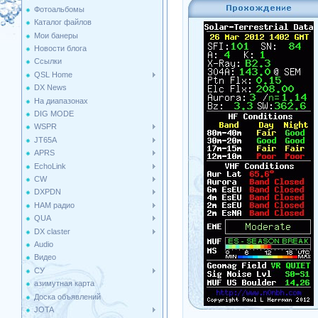
Фотоальбомы
Каталог файлов
Мои банеры
Новости блога
Ссылки
QSL Home
DX News
На диапазонах
DIG MODE
WSPR
JT65A
APRS
EchoLink
CW
DXPDN
HAM радио
QUA
DX claster
Audio
Видео
СУ
азимутная карта
Доска объявлений
JOTA