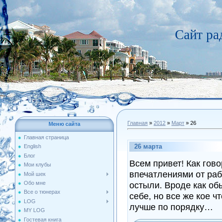
Сайт р
Главная
»
2012
»
Март
»
26
Меню сайта
Главная страница
26 марта
English
Блог
Всем привет! Как гов
Мои клубы
впечатлениями от раб
Мой шек
Обо мне
остыли. Вроде как об
Все о тюнерах
себе, но все же кое ч
LOG
лучше по порядку…
MY LOG
Гостевая книга