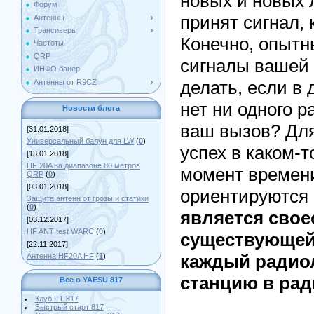
новых и новых л
Форум
принят сигнал,
Антенны
Трансиверы
Конечно, опытн
Частоты
QRP
сигналы вашей 
ИНФО банер
делать, если в
Антенны от R9CZ
нет ни одного р
Новости блога
ваш вызов? Для
[31.01.2018]
Универсальный балун для LW
(
0
)
успех в каком-
[13.01.2018]
HF 20A на диапазоне 80 метров
момент времен
QRP
(
0
)
[03.01.2018]
ориентируются 
Защита антенн от грозы и статики
(
0
)
является сво
[03.12.2017]
HF ANT test WARC
(
0
)
существующей 
[22.11.2017]
каждый радио
Антенна HF20A HF
(
1
)
станцию в рад
Все о YAESU 817
Клуб FT 817
Быстрый старт 817