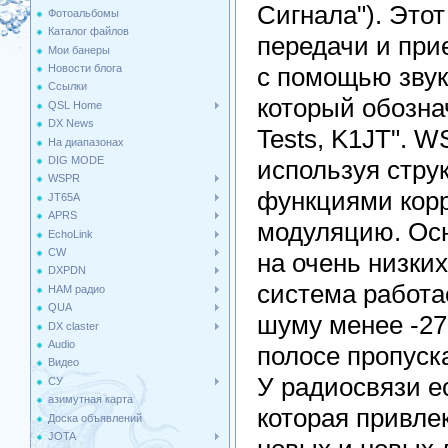
Сигнала"). Это
Фотоальбомы
Каталог файлов
передачи и при
Мои банеры
с помощью звук
Новости блога
Ссылки
который обознач
QSL Home
DX News
Tests, K1JT". 
На диапазонах
DIG MODE
используя стру
WSPR
функциями корр
JT65A
APRS
модуляцию. Осн
EchoLink
CW
на очень низких
DXPDN
система работа
HAM радио
QUA
шуму менее -27
DX claster
Audio
полосе пропуска
Видео
У радиосвязи е
СУ
азимутная карта
которая привле
Доска объявлений
JOTA