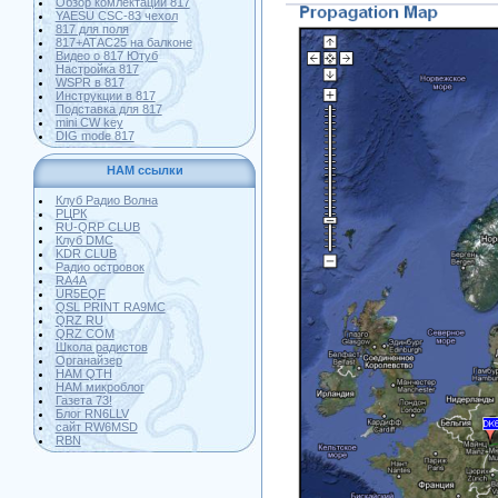
Обзор комлектации 817
YAESU CSC-83 чехол
817 для поля
817+АТАС25 на балконе
Видео о 817 Ютуб
Настройка 817
WSPR в 817
Инструкции в 817
Подставка для 817
mini CW key
DIG mode 817
HAM ссылки
Клуб Радио Волна
РЦРК
RU-QRP CLUB
Клуб DMC
KDR CLUB
Радио островок
RA4A
UR5EQF
QSL PRINT RA9MC
QRZ RU
QRZ COM
Школа радистов
Органайзер
HAM QTH
HAM микроблог
Газета 73!
Блог RN6LLV
сайт RW6MSD
RBN