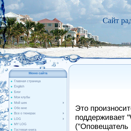
Сайт р
Меню сайта
Главная страница
English
Блог
Мои клубы
Мой шек
Это произносит
Обо мне
Все о тюнерах
поддерживает "W
LOG
("Оповещатель
MY LOG
Гостевая книга