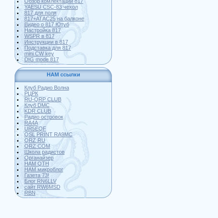
Обзор комлектации 817
YAESU CSC-83 чехол
817 для поля
817+АТАС25 на балконе
Видео о 817 Ютуб
Настройка 817
WSPR в 817
Инструкции в 817
Подставка для 817
mini CW key
DIG mode 817
HAM ссылки
Клуб Радио Волна
РЦРК
RU-QRP CLUB
Клуб DMC
KDR CLUB
Радио островок
RA4A
UR5EQF
QSL PRINT RA9MC
QRZ RU
QRZ COM
Школа радистов
Органайзер
HAM QTH
HAM микроблог
Газета 73!
Блог RN6LLV
сайт RW6MSD
RBN