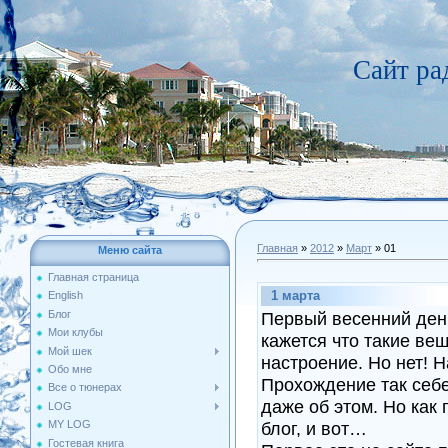
Сайт р
Главная
»
2012
»
Март
»
01
Меню сайта
Главная страница
1 марта
English
Блог
Первый весенний день
Мои клубы
кажется что такие ве
Мой шек
настроение. Но нет! Н
Обо мне
Прохождение так себе
Все о тюнерах
даже об этом. Но как 
LOG
MY LOG
блог, и вот…
Гостевая книга