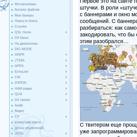
Первое это на сайте 
Фотоальбомы
штучки. В роли «штуч
Каталог файлов
с баннерами и окно м
Мои банеры
сообщений. С баннер
Новости блога
разбираться: как само
Ссылки
QSL Home
закодировать, что бы 
DX News
этим разобрался…
На диапазонах
DIG MODE
WSPR
JT65A
APRS
EchoLink
CW
DXPDN
HAM радио
QUA
DX claster
Audio
Видео
СУ
азимутная карта
С твитером еще проще
Доска объявлений
уже запрограммирован
JOTA