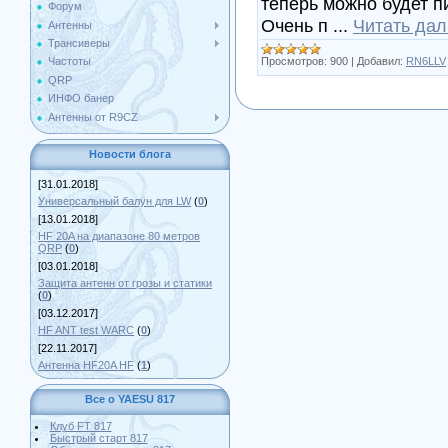
теперь можно будет пи
Форум
Очень п
...
Читать дал
Антенны
Трансиверы
Просмотров:
900
|
Добавил:
RN6LLV
Частоты
QRP
ИНФО банер
Антенны от R9CZ
Новости блога
[31.01.2018]
Универсальный балун для LW
(
0
)
[13.01.2018]
HF 20A на диапазоне 80 метров
QRP
(
0
)
[03.01.2018]
Защита антенн от грозы и статики
(
0
)
[03.12.2017]
HF ANT test WARC
(
0
)
[22.11.2017]
Антенна HF20A HF
(
1
)
Все о YAESU 817
Клуб FT 817
Быстрый старт 817