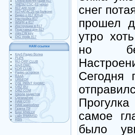
Обзор комлектации 817
YAESU CSC-83 чехол
снег пота
817 для поля
817+АТАС25 на балконе
Видео о 817 Ютуб
прошел д
Настройка 817
WSPR в 817
Инструкции в 817
Подставка для 817
утро хот
mini CW key
DIG mode 817
но бе
HAM ссылки
Клуб Радио Волна
РЦРК
Настроен
RU-QRP CLUB
Клуб DMC
KDR CLUB
Сегодня 
Радио островок
RA4A
UR5EQF
QSL PRINT RA9MC
отправи
QRZ RU
QRZ COM
Школа радистов
Органайзер
Прогулк
HAM QTH
HAM микроблог
Газета 73!
самое гл
Блог RN6LLV
сайт RW6MSD
RBN
было ув