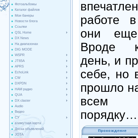
впечат
Фотоальбомы
Каталог файлов
работе в
Мои банеры
Новости блога
Ссылки
они еще
QSL Home
DX News
Вроде 
На диапазонах
DIG MODE
WSPR
день, и п
JT65A
APRS
себе, но 
EchoLink
CW
прошло на
DXPDN
HAM радио
QUA
всем 
DX claster
Audio
порядку…
Видео
СУ
азимутная карта
Доска объявлений
JOTA