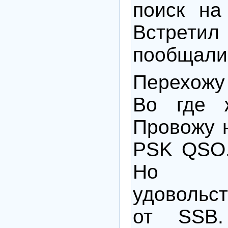
поиск н
Встретил
пообщал
Перехожу
Во где ж
Провожу 
PSK
QSO
Но б
удовольс
от
SSB