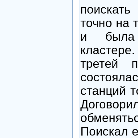
поискат
точно на 
и была
кластер
третей п
состояла
станций т
Договори
обменять
Поискал 