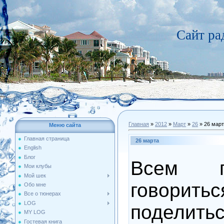
Сайт р
Главная
»
2012
»
Март
»
26
» 26 мар
Меню сайта
Главная страница
26 марта
English
Блог
Всем п
Мои клубы
Мой шек
говори
Обо мне
Все о тюнерах
LOG
поделить
MY LOG
Гостевая книга