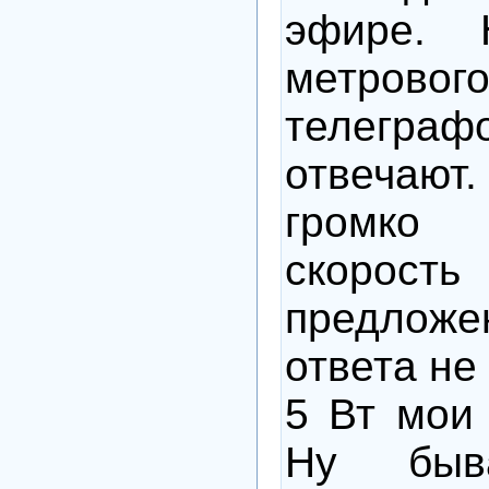
эфире.
метровог
телег
отвечают
громко 
скорость
предлож
ответа не
5 Вт мои
Ну быв