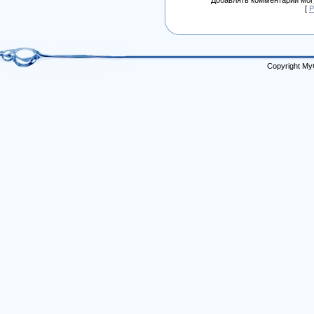
[
Р
Copyright My