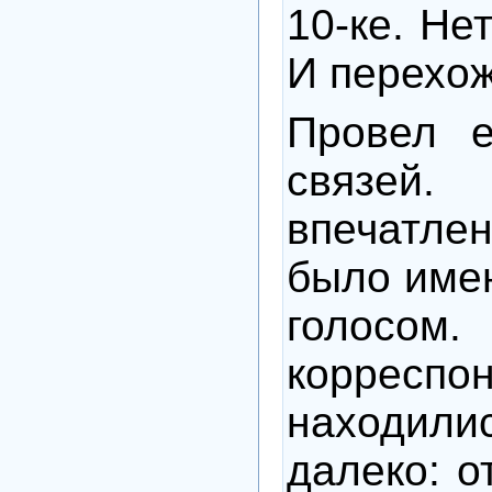
10-ке. Не
И перехож
Провел е
связе
впечатле
было име
голо
корреспо
находил
далеко: о