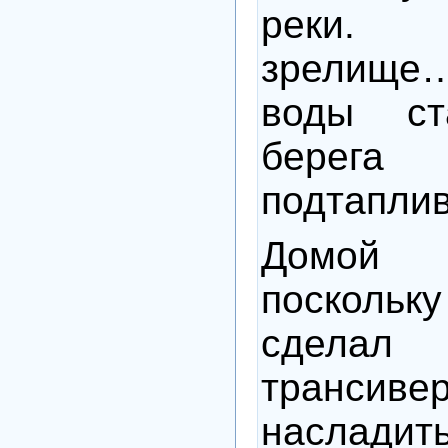
реки. 
зрелищ
воды с
берега
подтаплив
Домой
посколь
сделал
транси
насладит