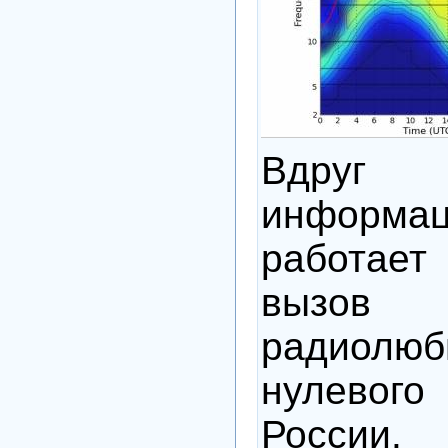
Вдруг 
инфор
работа
вызов
радиол
нулево
Росси