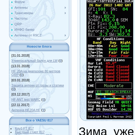
Форум
Антенны
Трансиверы
Частоты
QRP
ИНФО банер
Антенны от R9CZ
Новости блога
[31.01.2018]
Универсальный балун для LW
(
0
)
[13.01.2018]
HF 20A на диапазоне 80 метров
QRP
(
0
)
[03.01.2018]
Защита антенн от грозы и статики
(
0
)
[03.12.2017]
HF ANT test WARC
(
0
)
[22.11.2017]
Антенна HF20A HF
(
1
)
Все о YAESU 817
Зима уже
Клуб FT 817
Быстрый старт 817