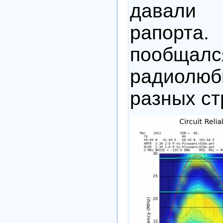
давали
рапорта.
пооб
радиолю
разных ст