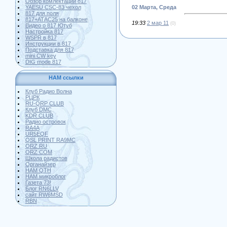
Обзор комлектации 817
YAESU CSC-83 чехол
02 Марта, Среда
817 для поля
817+АТАС25 на балконе
19:33
2 мар 11
(0)
Видео о 817 Ютуб
Настройка 817
WSPR в 817
Инструкции в 817
Подставка для 817
mini CW key
DIG mode 817
HAM ссылки
Клуб Радио Волна
РЦРК
RU-QRP CLUB
Клуб DMC
KDR CLUB
Радио островок
RA4A
UR5EQF
QSL PRINT RA9MC
QRZ RU
QRZ COM
Школа радистов
Органайзер
HAM QTH
HAM микроблог
Газета 73!
Блог RN6LLV
сайт RW6MSD
RBN