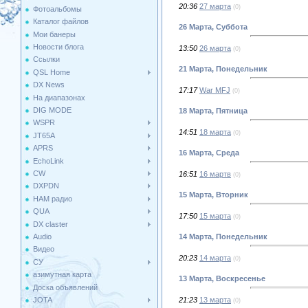
20:36
27 марта
(0)
Фотоальбомы
Каталог файлов
26 Марта, Суббота
Мои банеры
Новости блога
13:50
26 марта
(0)
Ссылки
21 Марта, Понедельник
QSL Home
DX News
17:17
War MFJ
(0)
На диапазонах
DIG MODE
18 Марта, Пятница
WSPR
14:51
18 марта
(0)
JT65A
APRS
16 Марта, Среда
EchoLink
CW
16:51
16 мартв
(0)
DXPDN
15 Марта, Вторник
HAM радио
QUA
17:50
15 марта
(0)
DX claster
Audio
14 Марта, Понедельник
Видео
20:23
14 марта
(0)
СУ
азимутная карта
13 Марта, Воскресенье
Доска объявлений
JOTA
21:23
13 марта
(0)