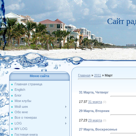
Сайт р
Главная
»
2011
»
Март
Меню сайта
Главная страница
English
31 Марта, Четверг
Блог
Мои клубы
17:37
31 марта
(0)
Мой шек
29 Марта, Вторник
Обо мне
Все о тюнерах
17:23
29 марта
(0)
LOG
MY LOG
27 Марта, Воскресенье
Гостевая книга