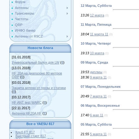
Форум
12 Марта, Суббота
Антенны
Трансиверы
13:26
12 марта
(0)
Частоты
11 Марта, Пятница
QRP
ИНФО банер
18:04
11 марта 11
(0)
Антенны от R9CZ
10 Марта, Четверг
Новости блога
19:13
10 марта
(1)
[31.01.2018]
Универсальный балун для LW
(
0
)
09 Марта, Среда
[13.01.2018]
19:53
диплмы
(0)
HF 20A на диапазоне 80 метров
QRP
(
0
)
18:36
9 марта 11
(1)
[03.01.2018]
07 Марта, Понедельник
Защита антенн от грозы и статики
(
0
)
20:49
7 марта 11
(0)
[03.12.2017]
HF ANT test WARC
(
0
)
06 Марта, Воскресенье
[22.11.2017]
Антенна HF20A HF
(
1
)
17:40
6 мар 11
(0)
Все о YAESU 817
05 Марта, Суббота
Клуб FT 817
21:55
5 марта 11
(0)
Быстрый старт 817