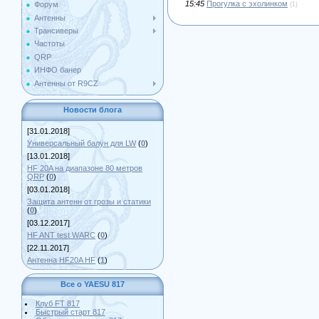
15:45
Прогулка с эхолинком
Форум
(1)
Антенны
Трансиверы
Частоты
QRP
ИНФО банер
Антенны от R9CZ
Новости блога
[31.01.2018]
Универсальный балун для LW
(
0
)
[13.01.2018]
HF 20A на диапазоне 80 метров
QRP
(
0
)
[03.01.2018]
Защита антенн от грозы и статики
(
0
)
[03.12.2017]
HF ANT test WARC
(
0
)
[22.11.2017]
Антенна HF20A HF
(
1
)
Все о YAESU 817
Клуб FT 817
Быстрый старт 817