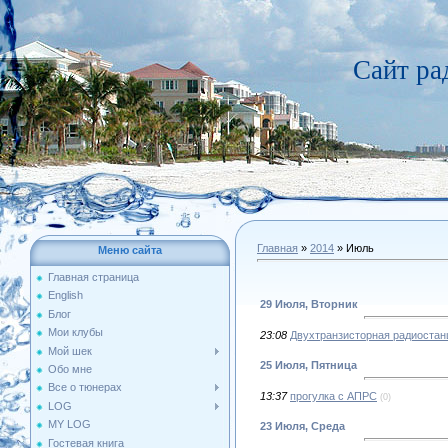
Сайт р
Главная
»
2014
»
Июль
Меню сайта
Главная страница
English
29 Июля, Вторник
Блог
Мои клубы
23:08
Двухтранзисторная радиостан
Мой шек
25 Июля, Пятница
Обо мне
Все о тюнерах
13:37
прогулка с АПРС
(0)
LOG
MY LOG
23 Июля, Среда
Гостевая книга