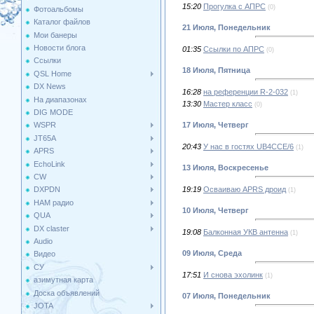
15:20
Прогулка с АПРС
(0)
Фотоальбомы
Каталог файлов
21 Июля, Понедельник
Мои банеры
Новости блога
01:35
Ссылки по АПРС
(0)
Ссылки
18 Июля, Пятница
QSL Home
DX News
16:28
на референции R-2-032
(1)
На диапазонах
13:30
Мастер класс
(0)
DIG MODE
17 Июля, Четверг
WSPR
JT65A
20:43
У нас в гостях UB4CCE/6
(1)
APRS
EchoLink
13 Июля, Воскресенье
CW
19:19
Осваиваю APRS дроид
DXPDN
(1)
HAM радио
10 Июля, Четверг
QUA
DX claster
19:08
Балконная УКВ антенна
(1)
Audio
09 Июля, Среда
Видео
СУ
17:51
И снова эхолинк
(1)
азимутная карта
Доска объявлений
07 Июля, Понедельник
JOTA