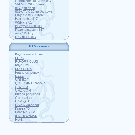
Обзор комлектации 817
YAESU CSC-83 чехол
817 для поля
817+АТАС25 на балконе
Видео о 817 Ютуб
Настройка 817
WSPR в 817
Инструкции в 817
Подставка для 817
mini CW key
DIG mode 817
HAM ссылки
Клуб Радио Волна
РЦРК
RU-QRP CLUB
Клуб DMC
KDR CLUB
Радио островок
RA4A
UR5EQF
QSL PRINT RA9MC
QRZ RU
QRZ COM
Школа радистов
Органайзер
HAM QTH
HAM микроблог
Газета 73!
Блог RN6LLV
сайт RW6MSD
RBN