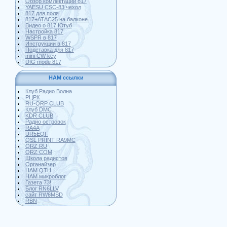
Обзор комлектации 817
YAESU CSC-83 чехол
817 для поля
817+АТАС25 на балконе
Видео о 817 Ютуб
Настройка 817
WSPR в 817
Инструкции в 817
Подставка для 817
mini CW key
DIG mode 817
HAM ссылки
Клуб Радио Волна
РЦРК
RU-QRP CLUB
Клуб DMC
KDR CLUB
Радио островок
RA4A
UR5EQF
QSL PRINT RA9MC
QRZ RU
QRZ COM
Школа радистов
Органайзер
HAM QTH
HAM микроблог
Газета 73!
Блог RN6LLV
сайт RW6MSD
RBN