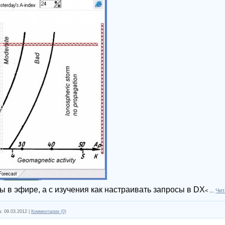
ы в эфире, а с изучения как настраивать запросы в
DX
<
...
Чит
а:
09.03.2012
|
Комментарии (0)