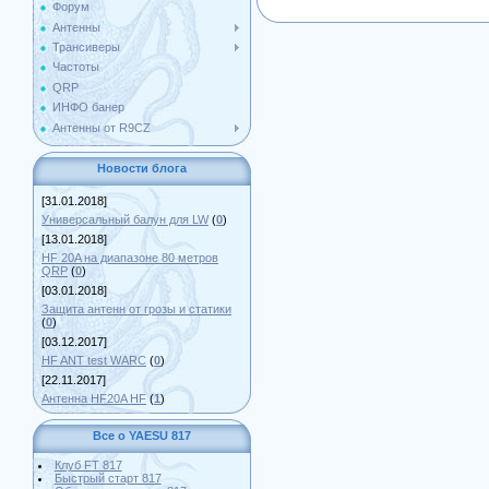
Форум
Антенны
Трансиверы
Частоты
QRP
ИНФО банер
Антенны от R9CZ
Новости блога
[31.01.2018]
Универсальный балун для LW
(
0
)
[13.01.2018]
HF 20A на диапазоне 80 метров
QRP
(
0
)
[03.01.2018]
Защита антенн от грозы и статики
(
0
)
[03.12.2017]
HF ANT test WARC
(
0
)
[22.11.2017]
Антенна HF20A HF
(
1
)
Все о YAESU 817
Клуб FT 817
Быстрый старт 817