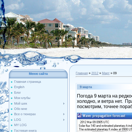
Главная
»
2012
»
Март
»
09
Меню сайта
Главная страница
9 марта
English
Блог
Погода 9 марта на редкос
Мои клубы
холодно, и ветра нет.
Пра
Мой шек
посмотрим, точнее пора
Обо мне
Все о тюнерах
LOG
MY LOG
Гостевая книга