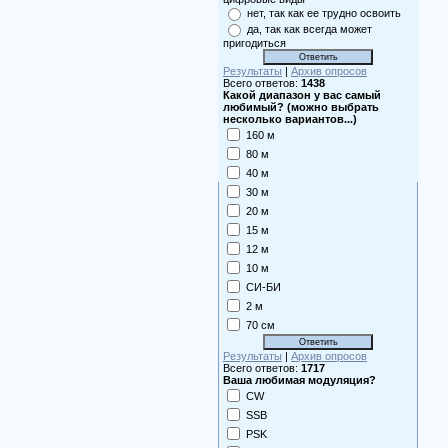
нет, так как ее трудно освоить
да, так как всегда может
пригодиться
Результаты
|
Архив опросов
Всего ответов:
1438
Какой диапазон у вас самый
любимый? (можно выбрать
несколько вариантов...)
160 м
80 м
40 м
30 м
20 м
15 м
12 м
10 м
СИ-БИ
2 м
70 см
Результаты
|
Архив опросов
Всего ответов:
1717
Ваша любимая модуляция?
CW
SSB
PSK