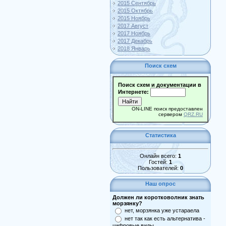
2015 Сентябрь
2015 Октябрь
2015 Ноябрь
2017 Август
2017 Ноябрь
2017 Декабрь
2018 Январь
Поиск схем
Поиск схем и документации в
Интернете:
ON-LINE поиск предоставлен
сервером
QRZ.RU
Статистика
Онлайн всего:
1
Гостей:
1
Пользователей:
0
Наш опрос
Должен ли коротковолник знать
морзянку?
нет, морзянка уже устараела
нет так как есть альтернатива -
цифровые виды