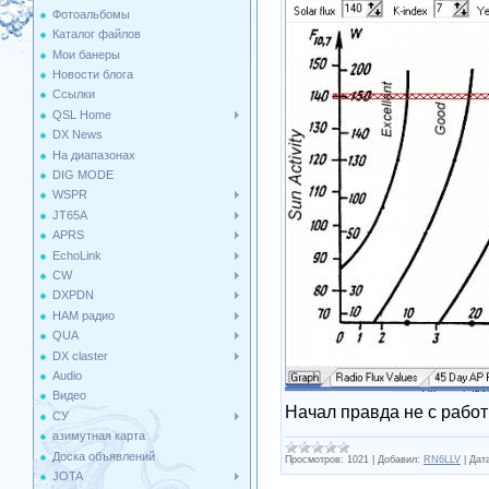
Фотоальбомы
Каталог файлов
Мои банеры
Новости блога
Ссылки
QSL Home
DX News
На диапазонах
DIG MODE
WSPR
JT65A
APRS
EchoLink
CW
DXPDN
HAM радио
QUA
DX claster
Audio
Видео
Начал правда не с работ
СУ
азимутная карта
Доска объявлений
Просмотров:
1021
|
Добавил:
RN6LLV
|
Дат
JOTA