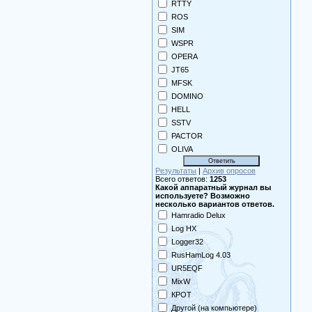
RTTY
ROS
SIM
WSPR
OPERA
JT65
MFSK
DOMINO
HELL
SSTV
PACTOR
OLIVA
Результаты
|
Архив опросов
Всего ответов:
1253
Какой аппаратный журнал вы
используете? Возможно
несколько вариантов ответов.
Hamradio Delux
Log HX
Logger32
RusHamLog 4.03
UR5EQF
MixW
КРОТ
Другой (на компьютере)