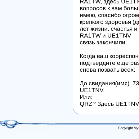
RA1TW, здесь UE1TN
вопросов к вам боль
имею, спасибо огро
крепкого здоровья (д
лет жизни, счастья и 
RA1TW и UE1TNV
связь закончили.
Когда ваш корреспон
подтвердите еще раз
снова позвать всех:
До свидания(имя). 7
UE1TNV.
Или:
QRZ? Здесь UE1TNV
Copyright My