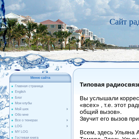
Сайт р
Меню сайта
Типовая радиосвязь
Главная страница
English
Вы услышали корре
Блог
Мои клубы
«всех» , т.е. этот р
Мой шек
общий вызов».
Обо мне
Звучит его вызов при
Все о тюнерах
LOG
Всем, здесь Ульяна
MY LOG
Гостевая книга