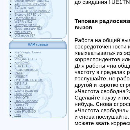
Обзор комлектации 817
до свидания ! UE1TN
YAESU CSC-83 чехол
817 для поля
817+АТАС25 на балконе
Видео о 817 Ютуб
Настройка 817
Типовая радиосвяз
WSPR в 817
Инструкции в 817
вызов
Подставка для 817
mini CW key
DIG mode 817
Работа на общий вы
HAM ссылки
сосредоточенности 
«выхватывать» из э
Клуб Радио Волна
РЦРК
корреспондентов или
RU-QRP CLUB
Клуб DMC
Для работы «на общ
KDR CLUB
Радио островок
частоту в пределах
RA4A
UR5EQF
послушайте, не рабо
QSL PRINT RA9MC
QRZ RU
другой и коротко сп
QRZ COM
«Частота свободна?
Школа радистов
Органайзер
Сделайте паузу и по
HAM QTH
HAM микроблог
нибудь. Снова спрос
Газета 73!
Блог RN6LLV
«Частота свободна»
сайт RW6MSD
RBN
и снова послушайте. 
можете звать коррес