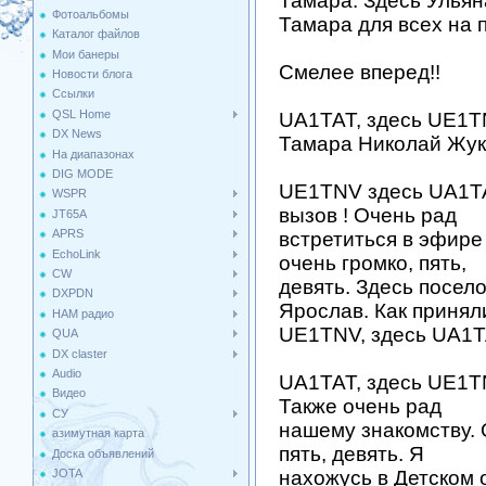
Тамара. Здесь Улья
Фотоальбомы
Тамара для всех на 
Каталог файлов
Мои банеры
Смелее вперед!!
Новости блога
Ссылки
QSL Home
UA1TAT, здесь UE1T
DX News
Тамара Николай Жук 
На диапазонах
DIG MODE
UE1TNV здесь UA1TA
WSPR
вызов ! Очень рад
JT65A
APRS
встретиться в эфире
EchoLink
очень громко, пять,
CW
девять. Здесь посел
DXPDN
Ярослав. Как принял
HAM радио
UE1TNV, здесь UA1T
QUA
DX claster
Audio
UA1TAT, здесь UE1TN
Видео
Также очень рад
СУ
нашему знакомству.
азимутная карта
пять, девять. Я
Доска объявлений
JOTA
нахожусь в Детском 