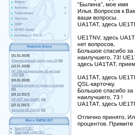
Форум
"Былина", мое имя
Антенны
Илья. Вопросов к Вам
Трансиверы
ваши вопросы.
Частоты
UA1TAT, здесь UE1TN
QRP
ИНФО банер
Антенны от R9CZ
UE1TNV, здесь UA1TA
нет вопросов,
Новости блога
Большое спасибо за
[31.01.2018]
наилучшего, 73! UE1
Универсальный балун для LW
(
0
)
здесь UA1TAT, прием
[13.01.2018]
HF 20A на диапазоне 80 метров
QRP
(
0
)
UA1TAT, здесь UE1T
[03.01.2018]
QSL-карточку.
Защита антенн от грозы и статики
(
0
)
Большое спасибо за
[03.12.2017]
наилучшего, 73 !
HF ANT test WARC
(
0
)
UA1TAT, здесь UE1TN
[22.11.2017]
Антенна HF20A HF
(
1
)
Отлично принято, Ил
Все о YAESU 817
процентов. Примите 
Клуб FT 817
Быстрый старт 817