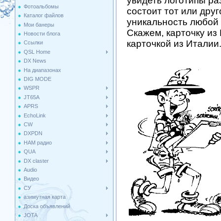
увидеть логотипы ра
Фотоальбомы
состоит тот или дру
Каталог файлов
уникальность любой 
Мои банеры
Скажем, карточку из
Новости блога
карточкой из Италии
Ссылки
QSL Home
DX News
На диапазонах
DIG MODE
WSPR
JT65A
APRS
EchoLink
CW
DXPDN
HAM радио
QUA
DX claster
Audio
Видео
СУ
азимутная карта
Доска объявлений
JOTA