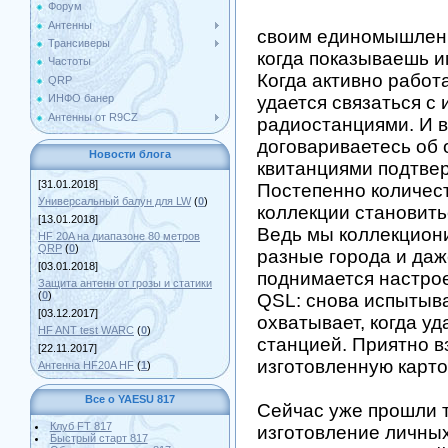
Форум
Антенны
своим единомышленн
Трансиверы
когда показываешь и
Частоты
Когда активно работ
QRP
удается связаться с
ИНФО банер
Антенны от R9CZ
радиостанциями. И 
договариваетесь об 
Новости блога
квитанциями подтве
[31.01.2018]
Постепенно количест
Универсальный балун для LW
(
0
)
коллекции становить
[13.01.2018]
Ведь мы коллекциони
HF 20A на диапазоне 80 метров
QRP
(
0
)
разные города и даж
[03.01.2018]
поднимается настрое
Защита антенн от грозы и статики
(
0
)
QSL: снова испытыва
[03.12.2017]
охватывает, когда уд
HF ANT test WARC
(
0
)
станцией. Приятно в
[22.11.2017]
изготовленную карто
Антенна HF20A HF
(
1
)
Все о YAESU 817
Сейчас уже прошли т
Клуб FT 817
изготовление личны
Быстрый старт 817