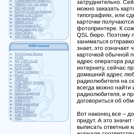
Обзор комлектации 817
затруднительно. Сей
YAESU CSC-83 чехол
можно заказать карт
817 для поля
817+АТАС25 на балконе
типографиях, или сд
Видео о 817 Ютуб
Настройка 817
карточки получаются
WSPR в 817
Инструкции в 817
фотопринтере. К со
Подставка для 817
mini CW key
QSL бюро. Поэтому 
DIG mode 817
заниматься отправкой
HAM ссылки
знает, это означает 
карточкой обычной 
Клуб Радио Волна
РЦРК
адрес оператора ра
RU-QRP CLUB
Клуб DMC
интернету, сейчас п
KDR CLUB
Радио островок
домашний адрес люб
RA4A
UR5EQF
радиолюбителя на се
QSL PRINT RA9MC
QRZ RU
всегда можно найти 
QRZ COM
радиолюбителя, и п
Школа радистов
Органайзер
договориться об обм
HAM QTH
HAM микроблог
Газета 73!
Блог RN6LLV
Вот наконец все – д
сайт RW6MSD
RBN
придут. А это значит
выписать ответные к
журнале соответств