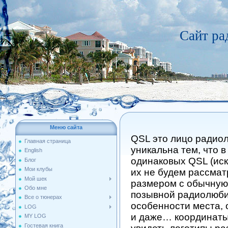
Сайт р
Меню сайта
QSL это лицо радиол
Главная страница
уникальна тем, что в
English
одинаковых QSL (иск
Блог
Мои клубы
их не будем рассматр
Мой шек
размером с обычную 
Обо мне
позывной радиолюбит
Все о тюнерах
особенности места, 
LOG
и даже… координаты
MY LOG
Гостевая книга