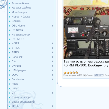
Фотоальбомы
Каталог файлов
Мои банеры
Новости блога
Ссылки
QSL Home
DX News
На диапазонах
DIG MODE
WSPR
JT65A
APRS
EchoLink
Так что есть о чем рассказа
CW
КВ RM KL-300. Вообще-то у 
DXPDN
HAM радио
QUA
Просмотров:
4908
|
Добавил:
RN6LLV
|
Дат
DX claster
Audio
Видео
СУ
азимутная карта
Доска объявлений
JOTA