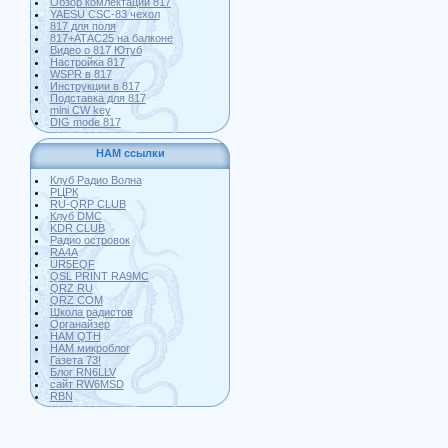
Обзор комлектации 817
YAESU CSC-83 чехол
817 для поля
817+АТАС25 на балконе
Видео о 817 Ютуб
Настройка 817
WSPR в 817
Инструкции в 817
Подставка для 817
mini CW key
DIG mode 817
HAM ссылки
Клуб Радио Волна
РЦРК
RU-QRP CLUB
Клуб DMC
KDR CLUB
Радио островок
RA4A
UR5EQF
QSL PRINT RA9MC
QRZ RU
QRZ COM
Школа радистов
Органайзер
HAM QTH
HAM микроблог
Газета 73!
Блог RN6LLV
сайт RW6MSD
RBN