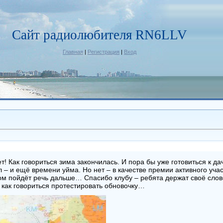
Сайт радиолюбителя RN6LLV
Главная
|
Регистрация
|
Вход
! Как говориться зима закончилась. И пора бы уже готовиться к да
л – и ещё времени уйма. Но нет – в качестве премии активного уча
том пойдёт речь дальше… Спасибо клубу – ребята держат своё слов
 как говориться протестировать обновочку…