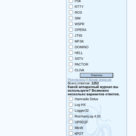
PSK
RTTY
ROS
SIM
WSPR
OPERA
JT65
MFSK
DOMINO
HELL
SSTV
PACTOR
OLIVA
Результаты
|
Архив опросов
Всего ответов:
1253
Какой аппаратный журнал вы
используете? Возможно
несколько вариантов ответов.
Hamradio Delux
Log HX
Logger32
RusHamLog 4.03
UR5EQF
MixW
КРОТ