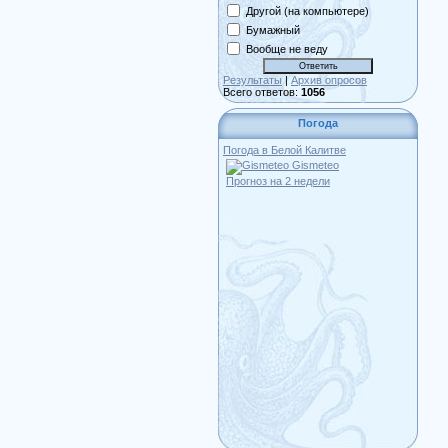
Другой (на компьютере)
Бумажный
Вообще не веду
Результаты
|
Архив опросов
Всего ответов:
1056
Погода
Погода в Белой Калитве
Gismeteo
Прогноз на 2 недели