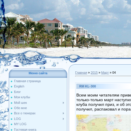
Главная
»
2015
»
Март
»
04
Меню сайта
Главная страница
RM KL-300
English
Блог
Всем моим читателям привет
Мои клубы
только-только март наступи
Мой шек
клуба получил приз, и об э
Обо мне
получил, распаковал и пора
Все о тюнерах
LOG
MY LOG
Гостевая книга