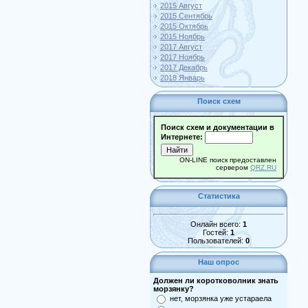
2015 Август
2015 Сентябрь
2015 Октябрь
2015 Ноябрь
2017 Август
2017 Ноябрь
2017 Декабрь
2018 Январь
Поиск схем
Поиск схем и документации в
Интернете:
ON-LINE поиск предоставлен
сервером
QRZ.RU
Статистика
Онлайн всего:
1
Гостей:
1
Пользователей:
0
Наш опрос
Должен ли коротковолник знать
морзянку?
нет, морзянка уже устараела