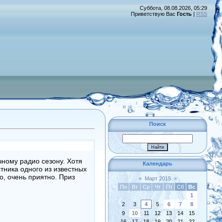
Суббота, 08.08.2026, 05:29
Приветствую Вас
Гость
|
RSS
Поиск
чному радио сезону. Хотя
Календарь
стника одного из известных
о, очень приятно. Приз
«
Март 2015
»
Пн
Вт
Ср
Чт
Пт
Сб
Вс
1
2
3
4
5
6
7
8
9
10
11
12
13
14
15
16
17
18
19
20
21
22