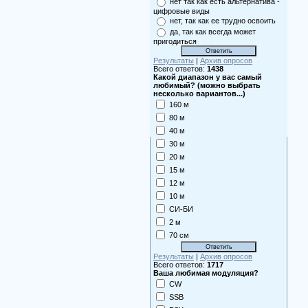
нет так как есть альтернатива -
цифровые виды
нет, так как ее трудно освоить
да, так как всегда может
пригодиться
Результаты
|
Архив опросов
Всего ответов:
1438
Какой диапазон у вас самый
любимый? (можно выбрать
несколько вариантов...)
160 м
80 м
40 м
30 м
20 м
15 м
12 м
10 м
СИ-БИ
2 м
70 см
Результаты
|
Архив опросов
Всего ответов:
1717
Ваша любимая модуляция?
CW
SSB