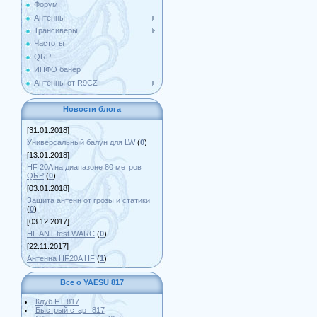
Форум
Антенны
Трансиверы
Частоты
QRP
ИНФО банер
Антенны от R9CZ
Новости блога
[31.01.2018]
Универсальный балун для LW
(
0
)
[13.01.2018]
HF 20A на диапазоне 80 метров
QRP
(
0
)
[03.01.2018]
Защита антенн от грозы и статики
(
0
)
[03.12.2017]
HF ANT test WARC
(
0
)
[22.11.2017]
Антенна HF20A HF
(
1
)
Все о YAESU 817
Клуб FT 817
Быстрый старт 817