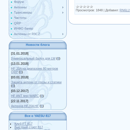
Форум
Антенны
Просмотров:
1848
|
Добавил:
RN6LL
Трансиверы
Частоты
QRP
ИНФО банер
Антенны от R9CZ
Новости блога
[31.01.2018]
Универсальный балун для LW
(
0
)
[13.01.2018]
HF 20A на диапазоне 80 метров
QRP
(
0
)
[03.01.2018]
Защита антенн от грозы и статики
(
0
)
[03.12.2017]
HF ANT test WARC
(
0
)
[22.11.2017]
Антенна HF20A HF
(
1
)
Все о YAESU 817
Клуб FT 817
Быстрый старт 817