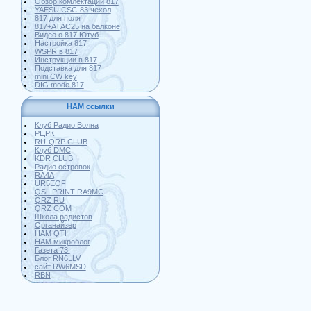
Обзор комлектации 817
YAESU CSC-83 чехол
817 для поля
817+АТАС25 на балконе
Видео о 817 Ютуб
Настройка 817
WSPR в 817
Инструкции в 817
Подставка для 817
mini CW key
DIG mode 817
HAM ссылки
Клуб Радио Волна
РЦРК
RU-QRP CLUB
Клуб DMC
KDR CLUB
Радио островок
RA4A
UR5EQF
QSL PRINT RA9MC
QRZ RU
QRZ COM
Школа радистов
Органайзер
HAM QTH
HAM микроблог
Газета 73!
Блог RN6LLV
сайт RW6MSD
RBN