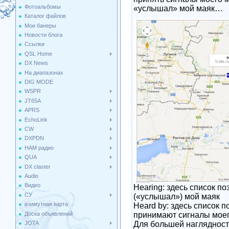
Фотоальбомы
«услышал» мой маяк…
Каталог файлов
Мои банеры
Новости блога
Ссылки
QSL Home
DX News
На диапазонах
DIG MODE
WSPR
JT65A
APRS
EchoLink
CW
DXPDN
HAM радио
QUA
DX claster
Audio
Видео
Hearing: здесь список п
СУ
(«услышал») мой маяк
азимутная карта
Heard by: здесь список 
Доска объявлений
принимают сигналы мое
JOTA
Для большей нагляднос