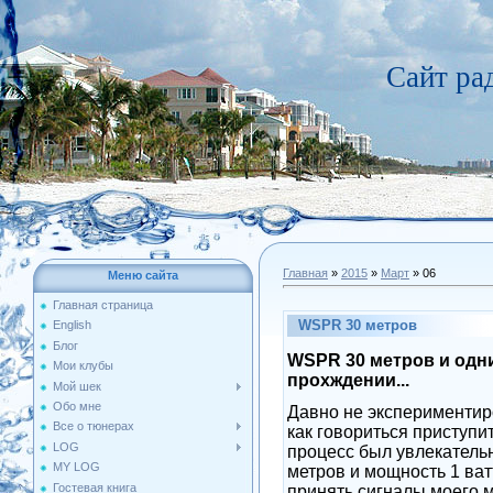
Сайт р
Главная
»
2015
»
Март
»
06
Меню сайта
Главная страница
WSPR 30 метров
English
Блог
WSPR 30 метров и одн
Мои клубы
прохждении...
Мой шек
Обо мне
Давно не эксперименти
Все о тюнерах
как говориться приступи
LOG
процесс был увлекатель
MY LOG
метров и мощность 1 ват
Гостевая книга
принять сигналы моего м