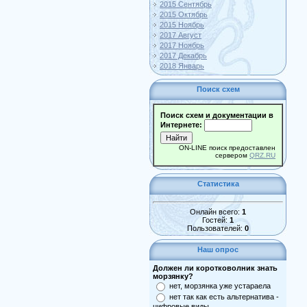
2015 Сентябрь
2015 Октябрь
2015 Ноябрь
2017 Август
2017 Ноябрь
2017 Декабрь
2018 Январь
Поиск схем
Поиск схем и документации в
Интернете:
ON-LINE поиск предоставлен
сервером
QRZ.RU
Статистика
Онлайн всего:
1
Гостей:
1
Пользователей:
0
Наш опрос
Должен ли коротковолник знать
морзянку?
нет, морзянка уже устараела
нет так как есть альтернатива -
цифровые виды