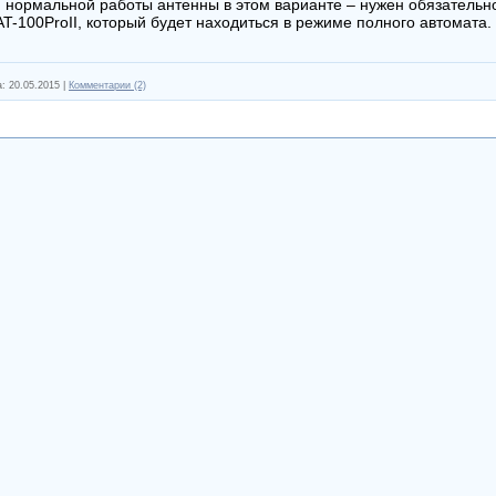
ля нормальной работы антенны в этом варианте – нужен обязательн
T-100ProII, который будет находиться в режиме полного автомата.
а:
20.05.2015
|
Комментарии (2)