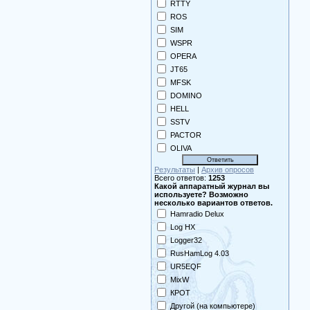
RTTY
ROS
SIM
WSPR
OPERA
JT65
MFSK
DOMINO
HELL
SSTV
PACTOR
OLIVA
Результаты
|
Архив опросов
Всего ответов:
1253
Какой аппаратный журнал вы
используете? Возможно
несколько вариантов ответов.
Hamradio Delux
Log HX
Logger32
RusHamLog 4.03
UR5EQF
MixW
КРОТ
Другой (на компьютере)