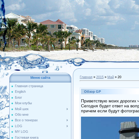
Главная
»
2015
»
Май
»
20
Меню сайта
Главная страница
Обзор GP
English
Блог
Приветствую моих дорогих ч
Мои клубы
Сегодня будет ответ на воп
Мой шек
причем если будут фотогра
Обо мне
Все о тюнерах
LOG
MY LOG
Гостевая книга