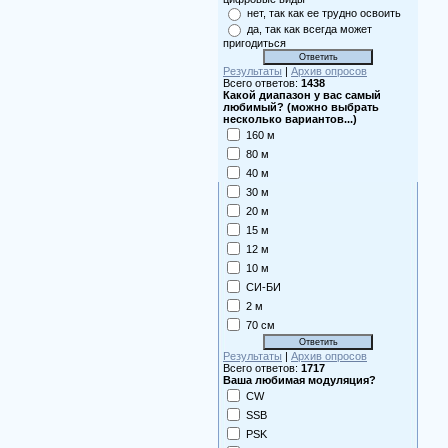
нет, так как ее трудно освоить
да, так как всегда может
пригодиться
Результаты
|
Архив опросов
Всего ответов:
1438
Какой диапазон у вас самый
любимый? (можно выбрать
несколько вариантов...)
160 м
80 м
40 м
30 м
20 м
15 м
12 м
10 м
СИ-БИ
2 м
70 см
Результаты
|
Архив опросов
Всего ответов:
1717
Ваша любимая модуляция?
CW
SSB
PSK