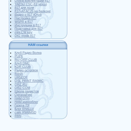
Обзор комлектации 817
YAESU CSC-83 чехол
817 для поля
817+АТАС25 на балконе
Видео о 817 Ютуб
Настройка 817
WSPR в 817
Инструкции в 817
Подставка для 817
mini CW key
DIG mode 817
HAM ссылки
Клуб Радио Волна
РЦРК
RU-QRP CLUB
Клуб DMC
KDR CLUB
Радио островок
RA4A
UR5EQF
QSL PRINT RA9MC
QRZ RU
QRZ COM
Школа радистов
Органайзер
HAM QTH
HAM микроблог
Газета 73!
Блог RN6LLV
сайт RW6MSD
RBN