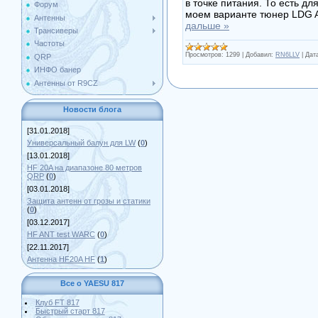
в точке питания. То есть д
Форум
моем варианте тюнер LDG A
Антенны
дальше »
Трансиверы
Частоты
Просмотров:
1299
|
Добавил:
RN6LLV
|
Дат
QRP
ИНФО банер
Антенны от R9CZ
Новости блога
[31.01.2018]
Универсальный балун для LW
(
0
)
[13.01.2018]
HF 20A на диапазоне 80 метров
QRP
(
0
)
[03.01.2018]
Защита антенн от грозы и статики
(
0
)
[03.12.2017]
HF ANT test WARC
(
0
)
[22.11.2017]
Антенна HF20A HF
(
1
)
Все о YAESU 817
Клуб FT 817
Быстрый старт 817