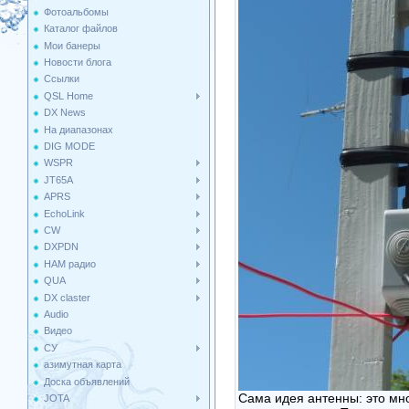
Фотоальбомы
Каталог файлов
Мои банеры
Новости блога
Ссылки
QSL Home
DX News
На диапазонах
DIG MODE
WSPR
JT65A
APRS
EchoLink
CW
DXPDN
HAM радио
QUA
DX claster
Audio
Видео
СУ
азимутная карта
Доска объявлений
Сама идея антенны: это мн
JOTA