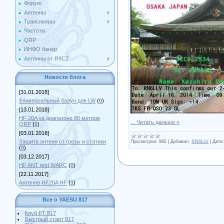
Форум
Антенны
Трансиверы
Частоты
QRP
ИНФО банер
Антенны от R9CZ
Новости блога
[31.01.2018]
Универсальный балун для LW
(
0
)
[13.01.2018]
HF 20A на диапазоне 80 метров
...
Читать дальше »
QRP
(
0
)
[03.01.2018]
Защита антенн от грозы и статики
Просмотров:
982
|
Добавил:
RN6LLV
|
Дата:
(
0
)
[03.12.2017]
HF ANT test WARC
(
0
)
[22.11.2017]
Антенна HF20A HF
(
1
)
Все о YAESU 817
Клуб FT 817
Быстрый старт 817