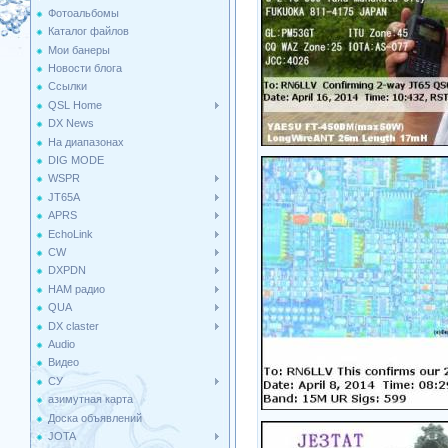
Фотоальбомы
Каталог файлов
Мои банеры
Новости блога
Ссылки
QSL Home
DX News
На диапазонах
DIG MODE
WSPR
JT65A
APRS
EchoLink
CW
DXPDN
HAM радио
QUA
DX claster
Audio
Видео
СУ
азимутная карта
Доска объявлений
JOTA