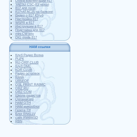
Обзор комлектации 817
YAESU CSC-83 чехол
817 для поля
817+АТАС25 на балконе
Видео о 817 Ютуб
Настройка 817
WSPR в 817
Инструкции в 817
Подставка для 817
mini CW key
DIG mode 817
HAM ссылки
Клуб Радио Волна
РЦРК
RU-QRP CLUB
Клуб DMC
KDR CLUB
Радио островок
RA4A
UR5EQF
QSL PRINT RA9MC
QRZ RU
QRZ COM
Школа радистов
Органайзер
HAM QTH
HAM микроблог
Газета 73!
Блог RN6LLV
сайт RW6MSD
RBN