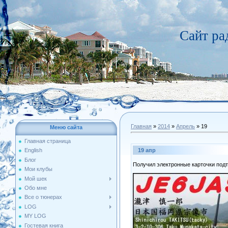
Сайт р
Главная
»
2014
»
Апрель
»
19
Меню сайта
Главная страница
19 апр
English
Блог
Получил электронные карточки подт
Мои клубы
Мой шек
Обо мне
Все о тюнерах
LOG
MY LOG
Гостевая книга