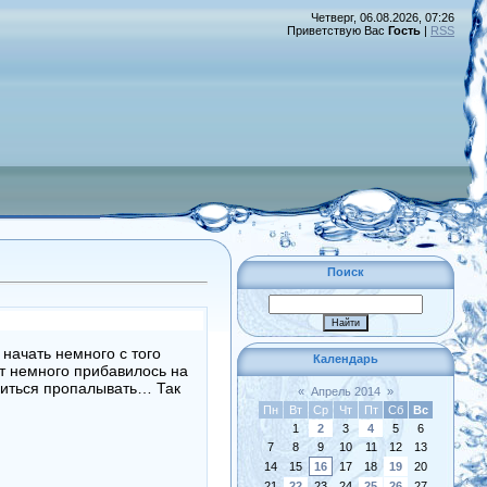
Четверг, 06.08.2026, 07:26
Приветствую Вас
Гость
|
RSS
Поиск
начать немного с того
Календарь
от немного прибавилось на
одиться пропалывать… Так
«
Апрель 2014
»
Пн
Вт
Ср
Чт
Пт
Сб
Вс
1
2
3
4
5
6
7
8
9
10
11
12
13
14
15
16
17
18
19
20
21
22
23
24
25
26
27