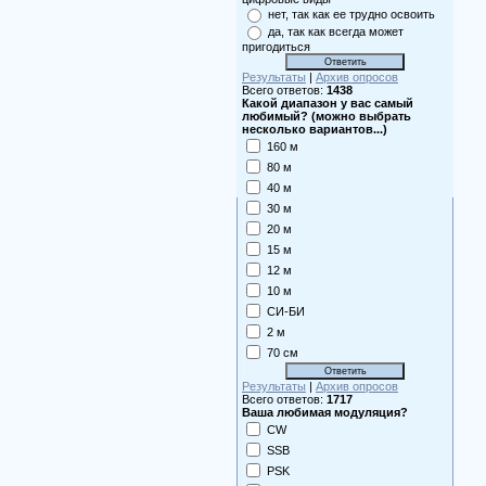
нет, так как ее трудно освоить
да, так как всегда может
пригодиться
Результаты
|
Архив опросов
Всего ответов:
1438
Какой диапазон у вас самый
любимый? (можно выбрать
несколько вариантов...)
160 м
80 м
40 м
30 м
20 м
15 м
12 м
10 м
СИ-БИ
2 м
70 см
Результаты
|
Архив опросов
Всего ответов:
1717
Ваша любимая модуляция?
CW
SSB
PSK