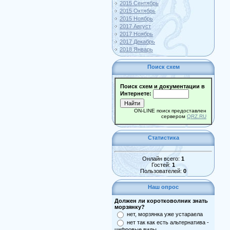
2015 Сентябрь
2015 Октябрь
2015 Ноябрь
2017 Август
2017 Ноябрь
2017 Декабрь
2018 Январь
Поиск схем
Поиск схем и документации в
Интернете:
ON-LINE поиск предоставлен
сервером
QRZ.RU
Статистика
Онлайн всего:
1
Гостей:
1
Пользователей:
0
Наш опрос
Должен ли коротковолник знать
морзянку?
нет, морзянка уже устараела
нет так как есть альтернатива -
цифровые виды