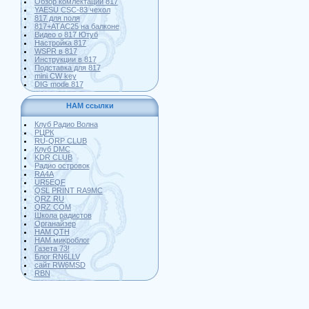
Обзор комлектации 817
YAESU CSC-83 чехол
817 для поля
817+АТАС25 на балконе
Видео о 817 Ютуб
Настройка 817
WSPR в 817
Инструкции в 817
Подставка для 817
mini CW key
DIG mode 817
HAM ссылки
Клуб Радио Волна
РЦРК
RU-QRP CLUB
Клуб DMC
KDR CLUB
Радио островок
RA4A
UR5EQF
QSL PRINT RA9MC
QRZ RU
QRZ COM
Школа радистов
Органайзер
HAM QTH
HAM микроблог
Газета 73!
Блог RN6LLV
сайт RW6MSD
RBN