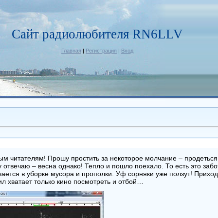
Сайт радиолюбителя RN6LLV
Главная
|
Регистрация
|
Вход
м читателям! Прошу простить за некоторое молчание – продеться 
у отвечаю – весна однако! Тепло и пошло поехало. То есть это заб
чается в уборке мусора и прополки. Уф сорняки уже ползут! Прих
ил хватает только кино посмотреть и отбой…