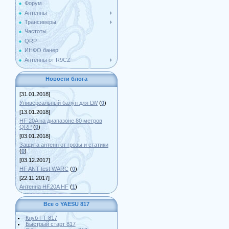
Форум
Антенны
Трансиверы
Частоты
QRP
ИНФО банер
Антенны от R9CZ
Новости блога
[31.01.2018]
Универсальный балун для LW
(
0
)
[13.01.2018]
HF 20A на диапазоне 80 метров
QRP
(
0
)
[03.01.2018]
Защита антенн от грозы и статики
(
0
)
[03.12.2017]
HF ANT test WARC
(
0
)
[22.11.2017]
Антенна HF20A HF
(
1
)
Все о YAESU 817
Клуб FT 817
Быстрый старт 817