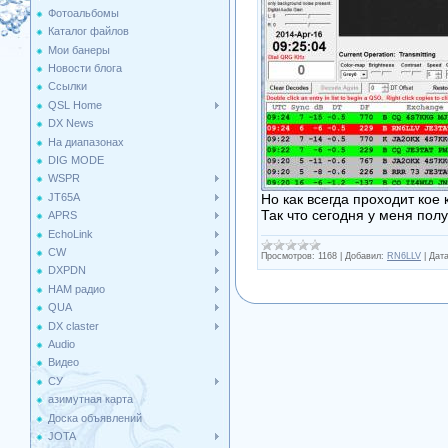
Фотоальбомы
Каталог файлов
Мои банеры
Новости блога
Ссылки
QSL Home
DX News
На диапазонах
DIG MODE
WSPR
Но как всегда проходит кое
JT65A
Так что сегодня у меня пол
APRS
EchoLink
CW
Просмотров:
1168
|
Добавил:
RN6LLV
|
Дата
DXPDN
HAM радио
QUA
DX claster
Audio
Видео
СУ
азимутная карта
Доска объявлений
JOTA