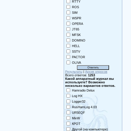
RTTY
ROS
SIM
WSPR
OPERA
JT65
MFSK
DOMINO
HELL
SSTV
PACTOR
OLIVA
Результаты
|
Архив опросов
Всего ответов:
1253
Какой аппаратный журнал вы
используете? Возможно
несколько вариантов ответов.
Hamradio Delux
Log HX
Logger32
RusHamLog 4.03
UR5EQF
MixW
КРОТ
Другой (на компьютере)