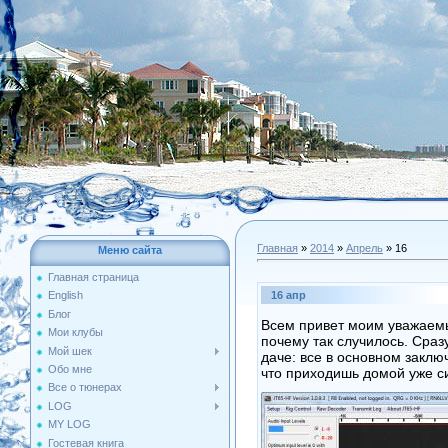
Главная
»
2014
»
Апрель
»
16
Меню сайта
Главная страница
16 апр
English
Блог
Всем привет моим уважаемы
Мои клубы
почему так случилось. Сраз
Мой шек
даче: все в основном заклю
Обо мне
что приходишь домой уже с
Все о тюнерах
LOG
MY LOG
Гостевая книга