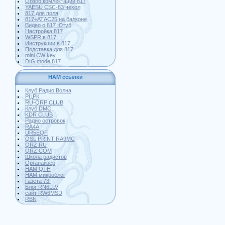
Обзор комлектации 817
YAESU CSC-83 чехол
817 для поля
817+АТАС25 на балконе
Видео о 817 Ютуб
Настройка 817
WSPR в 817
Инструкции в 817
Подставка для 817
mini CW key
DIG mode 817
HAM ссылки
Клуб Радио Волна
РЦРК
RU-QRP CLUB
Клуб DMC
KDR CLUB
Радио островок
RA4A
UR5EQF
QSL PRINT RA9MC
QRZ RU
QRZ COM
Школа радистов
Органайзер
HAM QTH
HAM микроблог
Газета 73!
Блог RN6LLV
сайт RW6MSD
RBN