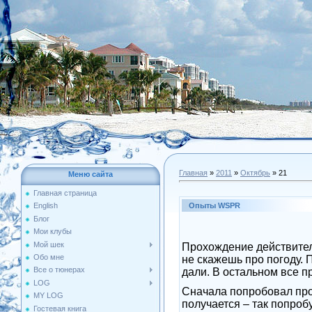
Главная
»
2011
»
Октябрь
»
21
Меню сайта
Главная страница
Опыты WSPR
English
Блог
Мои клубы
Мой шек
Прохождение действитель
Обо мне
не скажешь про погоду. 
Все о тюнерах
дали. В остальном все 
LOG
Сначала попробовал пров
MY LOG
получается – так попроб
Гостевая книга