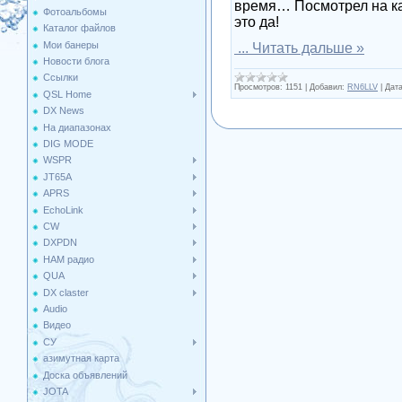
время… Посмотрел на кар
Фотоальбомы
это да!
Каталог файлов
Мои банеры
...
Читать дальше »
Новости блога
Ссылки
Просмотров:
1151
|
Добавил:
RN6LLV
|
Дата
QSL Home
DX News
На диапазонах
DIG MODE
WSPR
JT65A
APRS
EchoLink
CW
DXPDN
HAM радио
QUA
DX claster
Audio
Видео
СУ
азимутная карта
Доска объявлений
JOTA