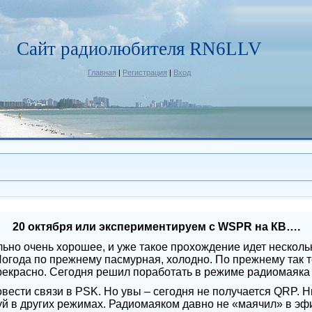
Сайт радиолюбителя RN6LLV
Главная
|
Регистрация
|
Вход
20 октября или экспериментируем с WSPR на КВ….
но очень хорошее, и уже такое прохождение идет нескольк
Погода по прежнему пасмурная, холодно. По прежнему так т
прекрасно. Сегодня решил поработать в режиме радиомаяк
ести связи в PSK. Но увы – сегодня не получается QRP. Н
уй в других режимах. Радиомаяком давно не «маячил» в эфи