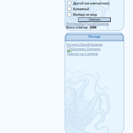
Другой (на компьютере)
Бумажный
Вообще не веду
Результаты
|
Архив опросов
Всего ответов:
1056
Погода
Погода в Белой Калитве
Gismeteo
Прогноз на 2 недели