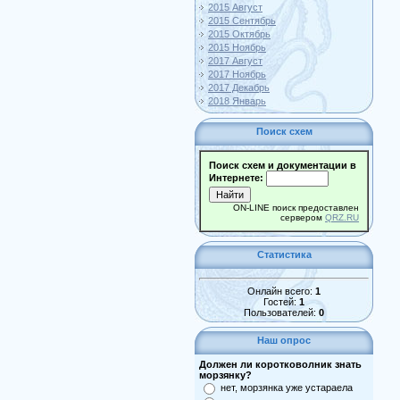
2015 Август
2015 Сентябрь
2015 Октябрь
2015 Ноябрь
2017 Август
2017 Ноябрь
2017 Декабрь
2018 Январь
Поиск схем
Поиск схем и документации в
Интернете:
ON-LINE поиск предоставлен
сервером
QRZ.RU
Статистика
Онлайн всего:
1
Гостей:
1
Пользователей:
0
Наш опрос
Должен ли коротковолник знать
морзянку?
нет, морзянка уже устараела