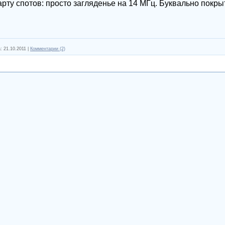
ту спотов: просто загляденье на 14 МГц. Буквально покрыт
:
21.10.2011
|
Комментарии (2)