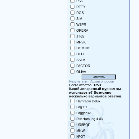
PSK
RTTY
ROS
SIM
WSPR
OPERA
JT65
MFSK
DOMINO
HELL
SSTV
PACTOR
OLIVA
Результаты
|
Архив опросов
Всего ответов:
1253
Какой аппаратный журнал вы
используете? Возможно
несколько вариантов ответов.
Hamradio Delux
Log HX
Logger32
RusHamLog 4.03
UR5EQF
MixW
КРОТ