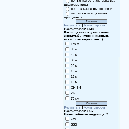
нет так как есть альтернатива -
цифровые виды
нет, так как ее трудно освоить
да, так как всегда может
пригодиться
Результаты
|
Архив опросов
Всего ответов:
1438
Какой диапазон у вас самый
любимый? (можно выбрать
несколько вариантов...)
160 м
80 м
40 м
30 м
20 м
15 м
12 м
10 м
СИ-БИ
2 м
70 см
Результаты
|
Архив опросов
Всего ответов:
1717
Ваша любимая модуляция?
CW
SSB