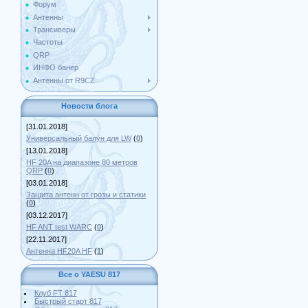
Форум
Антенны
Трансиверы
Частоты
QRP
ИНФО банер
Антенны от R9CZ
Новости блога
[31.01.2018]
Универсальный балун для LW
(
0
)
[13.01.2018]
HF 20A на диапазоне 80 метров
QRP
(
0
)
[03.01.2018]
Защита антенн от грозы и статики
(
0
)
[03.12.2017]
HF ANT test WARC
(
0
)
[22.11.2017]
Антенна HF20A HF
(
1
)
Все о YAESU 817
Клуб FT 817
Быстрый старт 817