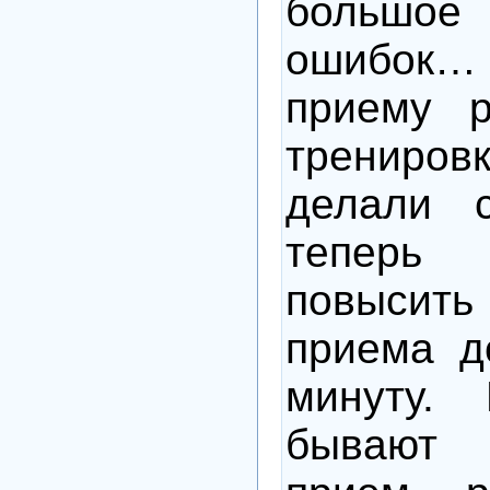
большое
ошибок… 
приему р
трениров
делали 
тепер
повыси
приема д
минуту.
бывают