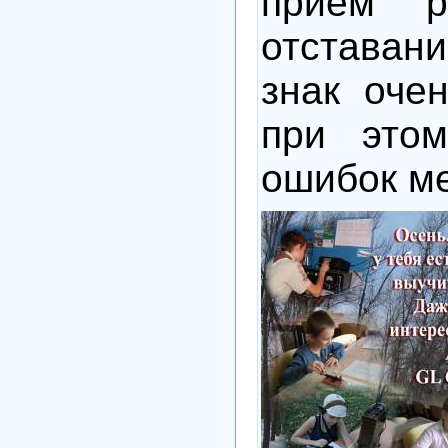
прием р
отстава
знак оче
при это
ошибок 