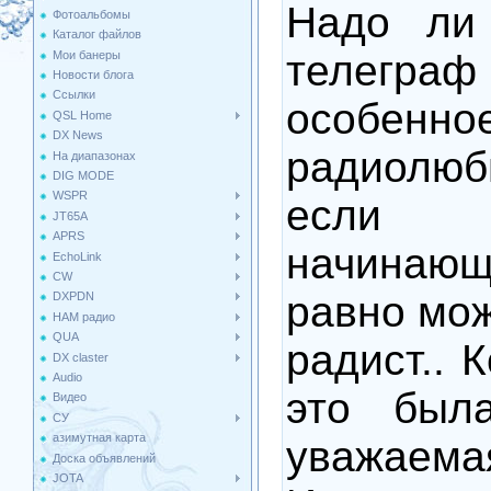
Надо ли 
Фотоальбомы
Каталог файлов
телегра
Мои банеры
Новости блога
Ссылки
особе
QSL Home
DX News
радиолю
На диапазонах
DIG MODE
WSPR
если 
JT65A
APRS
начинаю
EchoLink
CW
равно мож
DXPDN
HAM радио
QUA
радист.. 
DX claster
Audio
это был
Видео
СУ
азимутная карта
уважаема
Доска объявлений
JOTA