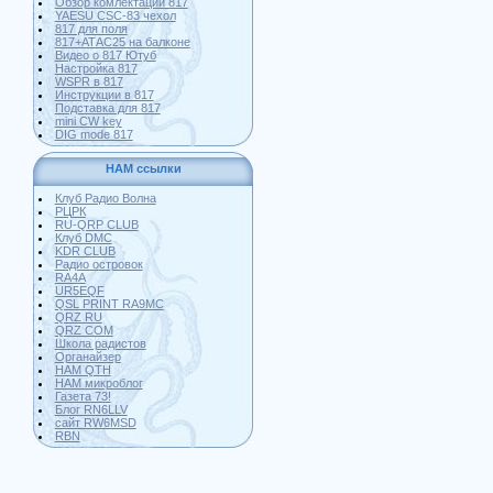
Обзор комлектации 817
YAESU CSC-83 чехол
817 для поля
817+АТАС25 на балконе
Видео о 817 Ютуб
Настройка 817
WSPR в 817
Инструкции в 817
Подставка для 817
mini CW key
DIG mode 817
HAM ссылки
Клуб Радио Волна
РЦРК
RU-QRP CLUB
Клуб DMC
KDR CLUB
Радио островок
RA4A
UR5EQF
QSL PRINT RA9MC
QRZ RU
QRZ COM
Школа радистов
Органайзер
HAM QTH
HAM микроблог
Газета 73!
Блог RN6LLV
сайт RW6MSD
RBN