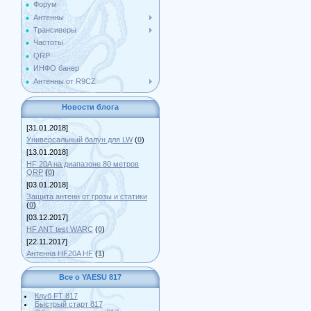
Форум
Антенны
Трансиверы
Частоты
QRP
ИНФО банер
Антенны от R9CZ
Новости блога
[31.01.2018]
Универсальный балун для LW
(
0
)
[13.01.2018]
HF 20A на диапазоне 80 метров
QRP
(
0
)
[03.01.2018]
Защита антенн от грозы и статики
(
0
)
[03.12.2017]
HF ANT test WARC
(
0
)
[22.11.2017]
Антенна HF20A HF
(
1
)
Все о YAESU 817
Клуб FT 817
Быстрый старт 817