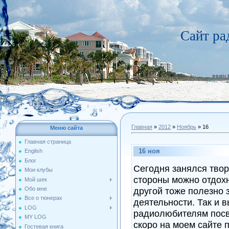
Сайт р
Главная
»
2012
»
Ноябрь
»
16
Меню сайта
Главная страница
16 ноя
English
Блог
Сегодня занялся твор
Мои клубы
стороны можно отдохн
Мой шек
Обо мне
другой тоже полезно 
Все о тюнерах
деятельности. Так и 
LOG
радиолюбителям посвя
MY LOG
скоро на моем сайте 
Гостевая книга