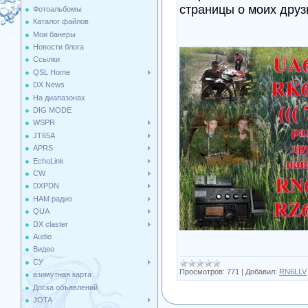
страницы о моих друз
Фотоальбомы
Каталог файлов
Мои банеры
Новости блога
Ссылки
QSL Home
DX News
На диапазонах
DIG MODE
WSPR
JT65A
APRS
EchoLink
CW
DXPDN
HAM радио
QUA
DX claster
Audio
Видео
СУ
Просмотров:
771
|
Добавил:
RN6LLV
азимутная карта
Доска объявлений
JOTA