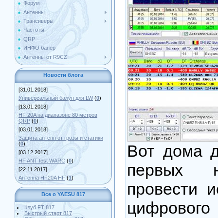
Форум
Антенны
Трансиверы
Частоты
QRP
ИНФО банер
Антенны от R9CZ
Новости блога
[31.01.2018]
Универсальный балун для LW
(
0
)
[13.01.2018]
HF 20A на диапазоне 80 метров
QRP
(
0
)
[03.01.2018]
Защита антенн от грозы и статики
(
0
)
Вот дома д
[03.12.2017]
HF ANT test WARC
(
0
)
первых н
[22.11.2017]
Антенна HF20A HF
(
1
)
провести и
Все о YAESU 817
цифрово
Клуб FT 817
Быстрый старт 817