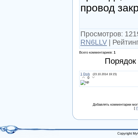
провод зак
Просмотров
: 121
RN6LLV
|
Рейтин
Всего комментариев
:
1
Порядок
1
Dob
(23.10.2014 19:15)
0
Добавлять комментарии могу
[
Р
Copyright My