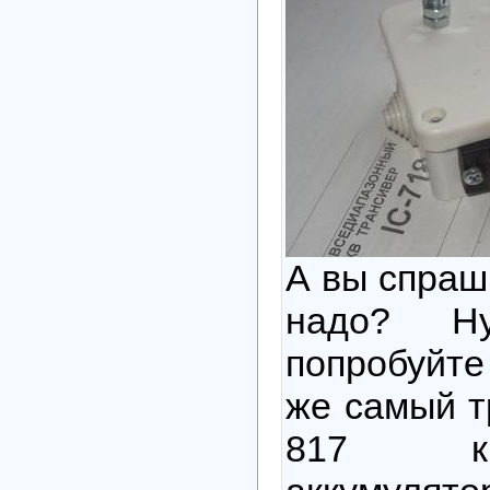
А вы спраш
надо? Н
попробуйте
же самый 
817 к