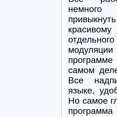
немног
привыкнут
красивому
отдельн
модуля
программе 
самом деле
Все надп
языке, удо
Но самое гл
прогр