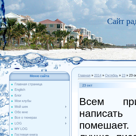
Сайт р
Главная
»
2014
»
Октябрь
»
23
» 23 о
Меню сайта
Главная страница
23 окт
English
Блог
Всем при
Мои клубы
Мой шек
написат
Обо мне
Все о тюнерах
помешает.
LOG
MY LOG
Гостевая книга