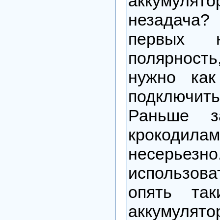
аккумулят
незадача
первых н
полярност
нужно как
подключить
Раньше з
крокодилам
несерьез
использов
опять та
аккумуля