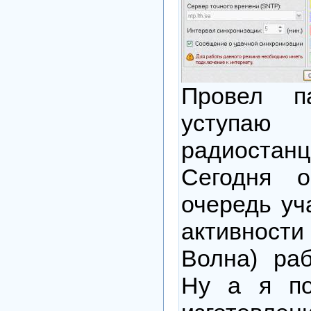
Провел п
уступа
радиоста
Сегодня 
очередь уч
активнос
Волна) ра
Ну а я по