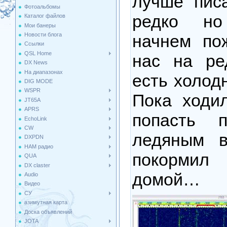
лучше пис
Фотоальбомы
редко но
Каталог файлов
Мои банеры
начнем по
Новости блога
Ссылки
QSL Home
нас на ре
DX News
На диапазонах
есть холод
DIG MODE
WSPR
Пока ходи
JT65A
APRS
попасть 
EchoLink
CW
ледяным в
DXPDN
HAM радио
покормил 
QUA
DX claster
домой…
Audio
Видео
СУ
азимутная карта
Доска объявлений
JOTA