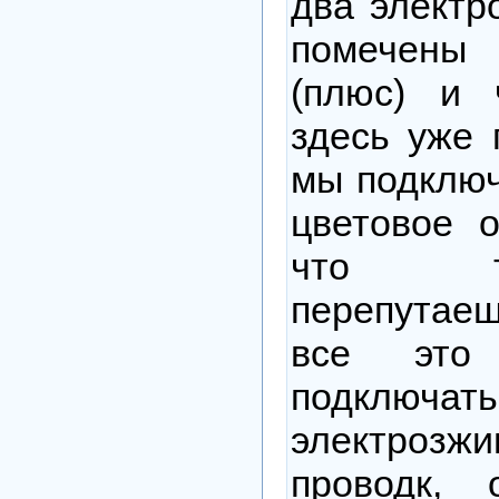
два электр
помечены
(плюс) и 
здесь уже 
мы подклю
цветовое о
что т
перепутае
все это
подключа
электроз
проводк,