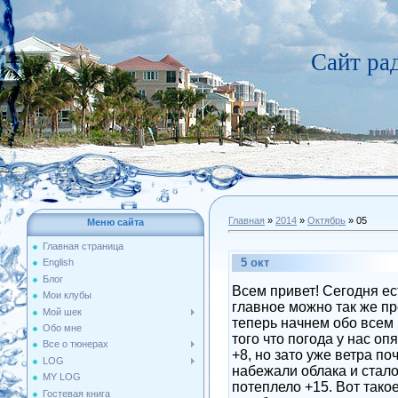
Сайт р
Главная
»
2014
»
Октябрь
»
05
Меню сайта
Главная страница
5 окт
English
Блог
Всем привет! Сегодня ес
Мои клубы
главное можно так же пр
Мой шек
теперь начнем обо всем
Обо мне
того что погода у нас оп
Все о тюнерах
+8, но зато уже ветра поч
LOG
набежали облака и стало
MY LOG
потеплело +15. Вот тако
Гостевая книга