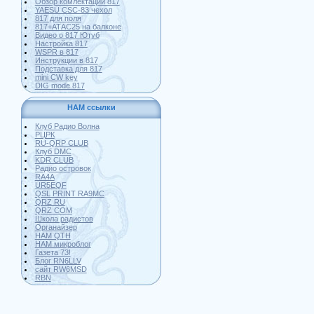
Обзор комлектации 817
YAESU CSC-83 чехол
817 для поля
817+АТАС25 на балконе
Видео о 817 Ютуб
Настройка 817
WSPR в 817
Инструкции в 817
Подставка для 817
mini CW key
DIG mode 817
HAM ссылки
Клуб Радио Волна
РЦРК
RU-QRP CLUB
Клуб DMC
KDR CLUB
Радио островок
RA4A
UR5EQF
QSL PRINT RA9MC
QRZ RU
QRZ COM
Школа радистов
Органайзер
HAM QTH
HAM микроблог
Газета 73!
Блог RN6LLV
сайт RW6MSD
RBN