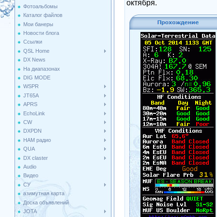
октября.
Фотоальбомы
Каталог файлов
Мои банеры
Новости блога
Ссылки
QSL Home
DX News
На диапазонах
DIG MODE
WSPR
JT65A
APRS
EchoLink
CW
DXPDN
HAM радио
QUA
DX claster
Audio
Видео
СУ
азимутная карта
Доска объявлений
JOTA