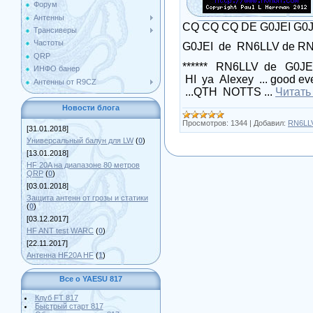
Форум
Антенны
CQ CQ CQ DE G0JEI G0JE
Трансиверы
Частоты
G0JEI de RN6LLV de RN
QRP
****** RN6LLV de G0JE
ИНФО банер
HI ya Alexey ... good e
Антенны от R9CZ
...QTH NOTTS
...
Читать
Новости блога
Просмотров:
1344
|
Добавил:
RN6LL
[31.01.2018]
Универсальный балун для LW
(
0
)
[13.01.2018]
HF 20A на диапазоне 80 метров
QRP
(
0
)
[03.01.2018]
Защита антенн от грозы и статики
(
0
)
[03.12.2017]
HF ANT test WARC
(
0
)
[22.11.2017]
Антенна HF20A HF
(
1
)
Все о YAESU 817
Клуб FT 817
Быстрый старт 817