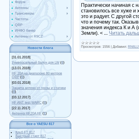
Форум
Практически начиная с н
Антенны
становилось все хуже и х
Трансиверы
это и радует. С другой 
Частоты
что и почему так. Оказы
QRP
значения индекса К и А 
ИНФО банер
Земли). <
...
Читать даль
Антенны от R9CZ
Просмотров:
1556
|
Добавил:
RN6LL
Новости блога
[31.01.2018]
Универсальный балун для LW
(
0
)
[13.01.2018]
HF 20A на диапазоне 80 метров
QRP
(
0
)
[03.01.2018]
Защита антенн от грозы и статики
(
0
)
[03.12.2017]
HF ANT test WARC
(
0
)
[22.11.2017]
Антенна HF20A HF
(
1
)
Все о YAESU 817
Клуб FT 817
Быстрый старт 817