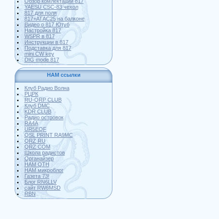
Обзор комлектации 817
YAESU CSC-83 чехол
817 для поля
817+АТАС25 на балконе
Видео о 817 Ютуб
Настройка 817
WSPR в 817
Инструкции в 817
Подставка для 817
mini CW key
DIG mode 817
HAM ссылки
Клуб Радио Волна
РЦРК
RU-QRP CLUB
Клуб DMC
KDR CLUB
Радио островок
RA4A
UR5EQF
QSL PRINT RA9MC
QRZ RU
QRZ COM
Школа радистов
Органайзер
HAM QTH
HAM микроблог
Газета 73!
Блог RN6LLV
сайт RW6MSD
RBN