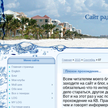
Сайт р
Главная
»
2015
»
Сентябрь
»
07
Меню сайта
Главная страница
Плохое прохождение...
English
Блог
Всем читателям моего бл
Мои клубы
заходите на сайт и блог,
Мой шек
обязательно что-то инте
Обо мне
дело стараться, другое д
Все о тюнерах
Вот и на этот раз у нас
LOG
прохождение на КВ. Пра
MY LOG
чем и говорят информе
Гостевая книга