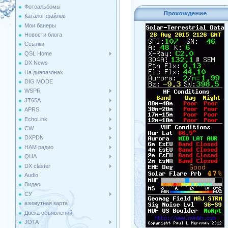
Фотоальбомы
Каталог файлов
Мои банеры
Новости блога
Ссылки
QSL Home
DX News
На диапазонах
DIG MODE
WSPR
JT65A
APRS
EchoLink
CW
DXPDN
HAM радио
QUA
DX claster
Audio
Видео
СУ
азимутная карта
Доска объявлений
JOTA