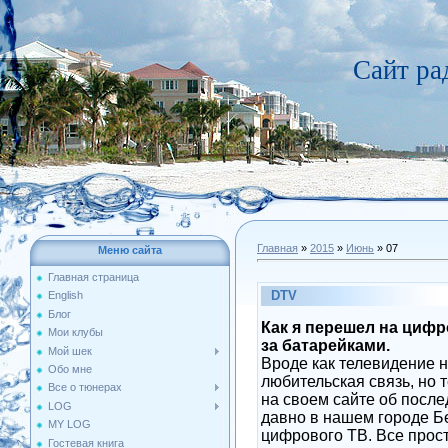
Сайт р
Главная
»
2015
»
Июнь
»
07
Меню сайта
Главная страница
DTV
English
Блог
Как я перешел на цифр
Мои клубы
за батарейками.
Мой шек
Вроде как телевидение н
Обо мне
любительская связь, но 
Все о тюнерах
на своем сайте об после
LOG
давно в нашем городе Б
MY LOG
цифрового ТВ. Все прос
Гостевая книга