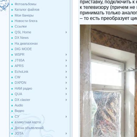
приставку, подключить к
Фотоальбомы
к телевизору (причем не
Каталог файлов
принимать только аналог
Мои банеры
– то есть преобразует 
Новости блога
Ссылки
QSL Home
DX News
На диапазонах
DIG MODE
WSPR
JT65A
APRS
EchoLink
CW
DXPDN
HAM радио
QUA
DX claster
Audio
Видео
СУ
азимутная карта
Доска объявлений
JOTA