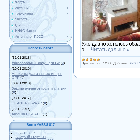
Форум
Антенны
Трансиверы
Частоты
QRP
ИНФО банер
Антенны от R9CZ
Уже давно хотелось обза
Новости блога
о
...
Читать дальше »
[31.01.2018]
Универсальный балун для LW
(
0
)
Просмотров:
1298
|
Добавил:
RN6LL
[13.01.2018]
HF 20A на диапазоне 80 метров
QRP
(
0
)
[03.01.2018]
Защита антенн от грозы и статики
(
0
)
[03.12.2017]
HF ANT test WARC
(
0
)
[22.11.2017]
Антенна HF20A HF
(
1
)
Все о YAESU 817
Клуб FT 817
Быстрый старт 817