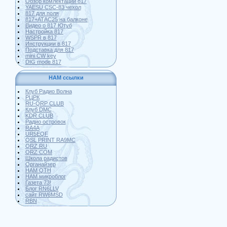
Обзор комлектации 817
YAESU CSC-83 чехол
817 для поля
817+АТАС25 на балконе
Видео о 817 Ютуб
Настройка 817
WSPR в 817
Инструкции в 817
Подставка для 817
mini CW key
DIG mode 817
HAM ссылки
Клуб Радио Волна
РЦРК
RU-QRP CLUB
Клуб DMC
KDR CLUB
Радио островок
RA4A
UR5EQF
QSL PRINT RA9MC
QRZ RU
QRZ COM
Школа радистов
Органайзер
HAM QTH
HAM микроблог
Газета 73!
Блог RN6LLV
сайт RW6MSD
RBN