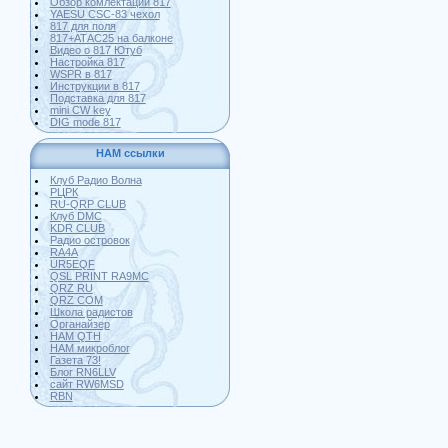
Обзор комлектации 817
YAESU CSC-83 чехол
817 для поля
817+АТАС25 на балконе
Видео о 817 Ютуб
Настройка 817
WSPR в 817
Инструкции в 817
Подставка для 817
mini CW key
DIG mode 817
HAM ссылки
Клуб Радио Волна
РЦРК
RU-QRP CLUB
Клуб DMC
KDR CLUB
Радио островок
RA4A
UR5EQF
QSL PRINT RA9MC
QRZ RU
QRZ COM
Школа радистов
Органайзер
HAM QTH
HAM микроблог
Газета 73!
Блог RN6LLV
сайт RW6MSD
RBN