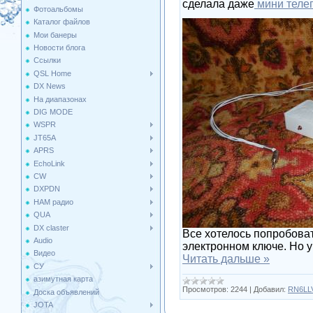
сделала даже
мини теле
Фотоальбомы
Каталог файлов
Мои банеры
Новости блога
Ссылки
QSL Home
DX News
На диапазонах
DIG MODE
WSPR
JT65A
APRS
EchoLink
CW
DXPDN
HAM радио
QUA
DX claster
Все хотелось попробова
Audio
электронном ключе. Но у
Видео
Читать дальше »
СУ
азимутная карта
Просмотров:
2244
|
Добавил:
RN6LL
Доска объявлений
JOTA