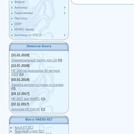
Форум
Антенны
Трансиверы
Частоты
QRP
ИНФО банер
Антенны от R9CZ
Новости блога
[31.01.2018]
Универсальный балун для LW
(
0
)
[13.01.2018]
HF 20A на диапазоне 80 метров
QRP
(
0
)
[03.01.2018]
Защита антенн от грозы и статики
(
0
)
[03.12.2017]
HF ANT test WARC
(
0
)
[22.11.2017]
Антенна HF20A HF
(
1
)
Все о YAESU 817
Клуб FT 817
Быстрый старт 817