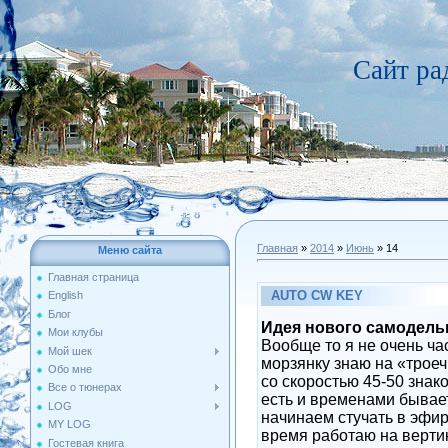
Сайт р
Главная
»
2014
»
Июнь
»
14
Меню сайта
Главная страница
AUTO CW KEY
English
Блог
Идея нового самодель
Мои клубы
Вообще то я не очень ча
Мой шек
морзянку знаю на «троечк
Обо мне
со скоростью 45-50 знако
Все о тюнерах
есть и временами бывает
LOG
начинаем стучать в эфи
MY LOG
время работаю на верти
Гостевая книга