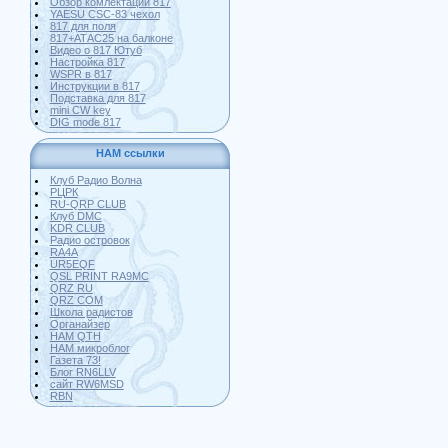
Обзор комлектации 817
YAESU CSC-83 чехол
817 для поля
817+АТАС25 на балконе
Видео о 817 Ютуб
Настройка 817
WSPR в 817
Инструкции в 817
Подставка для 817
mini CW key
DIG mode 817
HAM ссылки
Клуб Радио Волна
РЦРК
RU-QRP CLUB
Клуб DMC
KDR CLUB
Радио островок
RA4A
UR5EQF
QSL PRINT RA9MC
QRZ RU
QRZ COM
Школа радистов
Органайзер
HAM QTH
HAM микроблог
Газета 73!
Блог RN6LLV
сайт RW6MSD
RBN