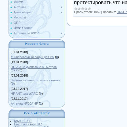
протестировать что н
Форум
Антенны
Просмотров:
1052
|
Добавил:
RN6LL
Трансиверы
Частоты
QRP
ИНФО банер
Антенны от R9CZ
Новости блога
[31.01.2018]
Универсальный балун для LW
(
0
)
[13.01.2018]
HF 20A на диапазоне 80 метров
QRP
(
0
)
[03.01.2018]
Защита антенн от грозы и статики
(
0
)
[03.12.2017]
HF ANT test WARC
(
0
)
[22.11.2017]
Антенна HF20A HF
(
1
)
Все о YAESU 817
Клуб FT 817
Быстрый старт 817