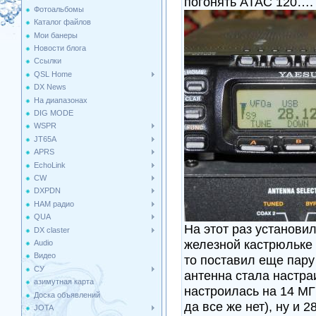
погонять АТАС 120….
Фотоальбомы
Каталог файлов
Мои банеры
Новости блога
Ссылки
QSL Home
DX News
На диапазонах
DIG MODE
WSPR
JT65A
APRS
EchoLink
CW
DXPDN
HAM радио
QUA
На этот раз установил
DX claster
железной кастрюльке 
Audio
Видео
то поставил еще пару
СУ
антенна стала настра
азимутная карта
настроилась на 14 МГц
Доска объявлений
да все же нет), ну и 
JOTA