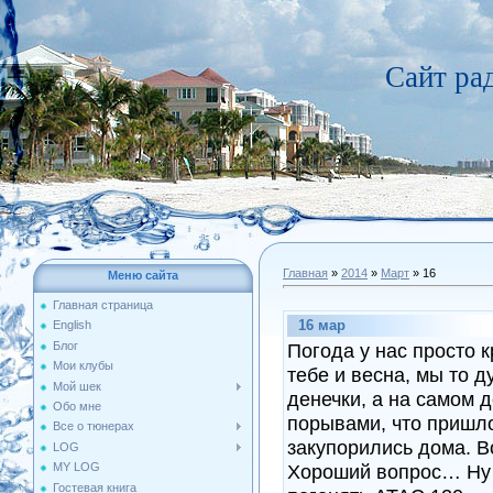
Сайт р
Главная
»
2014
»
Март
»
16
Меню сайта
Главная страница
16 мар
English
Блог
Погода у нас просто 
Мои клубы
тебе и весна, мы то 
Мой шек
денечки, а на самом 
Обо мне
порывами, что пришло
Все о тюнерах
закупорились дома. Во
LOG
MY LOG
Хороший вопрос… Ну 
Гостевая книга