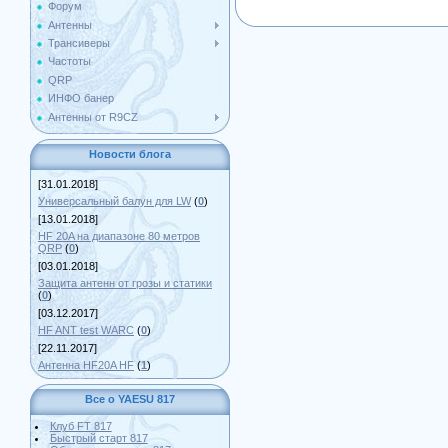
Форум
Антенны
Трансиверы
Частоты
QRP
ИНФО банер
Антенны от R9CZ
Новости блога
[31.01.2018]
Универсальный балун для LW
(
0
)
[13.01.2018]
HF 20A на диапазоне 80 метров
QRP
(
0
)
[03.01.2018]
Защита антенн от грозы и статики
(
0
)
[03.12.2017]
HF ANT test WARC
(
0
)
[22.11.2017]
Антенна HF20A HF
(
1
)
Все о YAESU 817
Клуб FT 817
Быстрый старт 817