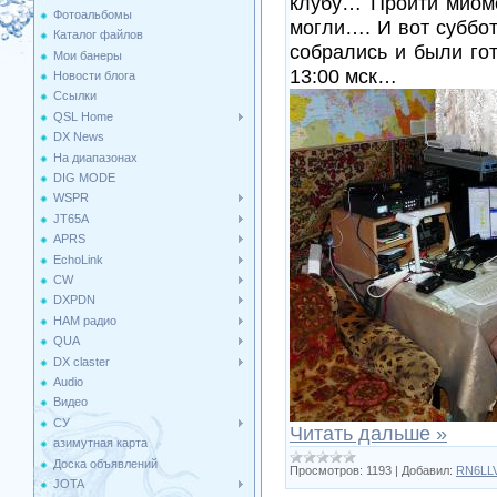
клубу… Пройти миомо
Фотоальбомы
могли…. И вот суббот
Каталог файлов
собрались и были го
Мои банеры
13:00 мск…
Новости блога
Ссылки
QSL Home
DX News
На диапазонах
DIG MODE
WSPR
JT65A
APRS
EchoLink
CW
DXPDN
HAM радио
QUA
DX claster
Audio
Видео
СУ
Читать дальше »
азимутная карта
Доска объявлений
Просмотров:
1193
|
Добавил:
RN6LL
JOTA