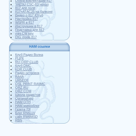
Обзор комлектации 817
YAESU CSC-83 чехол
817 для поля
817+АТАС25 на балконе
Видео о 817 Ютуб
Настройка 817
WSPR в 817
Инструкции в 817
Подставка для 817
mini CW key
DIG mode 817
HAM ссылки
Клуб Радио Волна
РЦРК
RU-QRP CLUB
Клуб DMC
KDR CLUB
Радио островок
RA4A
UR5EQF
QSL PRINT RA9MC
QRZ RU
QRZ COM
Школа радистов
Органайзер
HAM QTH
HAM микроблог
Газета 73!
Блог RN6LLV
сайт RW6MSD
RBN