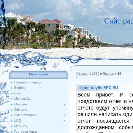
Сайт р
Главная
»
2014
»
Январь
»
19
Меню сайта
Главная страница
5 лет клубу EPC RU
English
Блог
Всем привет. И 
Мои клубы
представим отчет и н
Мой шек
отчете будут упомяну
Обо мне
решили написать оди
Все о тюнерах
отчет посвящаетс
LOG
MY LOG
долгожданном собы
Гостевая книга