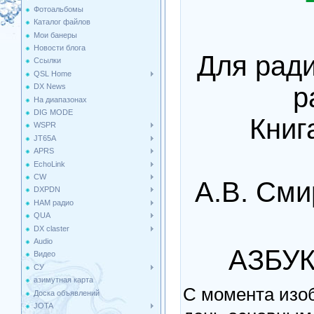
Фотоальбомы
Каталог файлов
Мои банеры
Новости блога
Для рад
Ссылки
QSL Home
р
DX News
На диапазонах
DIG MODE
Книг
WSPR
JT65A
APRS
EchoLink
CW
А.В. Сми
DXPDN
HAM радио
QUA
DX claster
Audio
АЗБУК
Видео
СУ
азимутная карта
С момента изо
Доска объявлений
JOTA