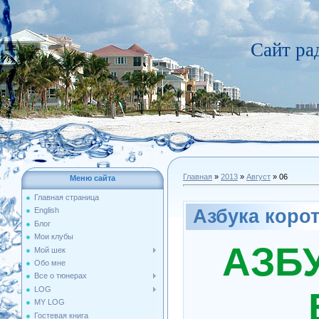
Сайт р
Главная
»
2013
»
Август
»
06
Меню сайта
Главная страница
Азбука коро
English
Блог
Мои клубы
АЗБ
Мой шек
Обо мне
Все о тюнерах
LOG
MY LOG
Гостевая книга