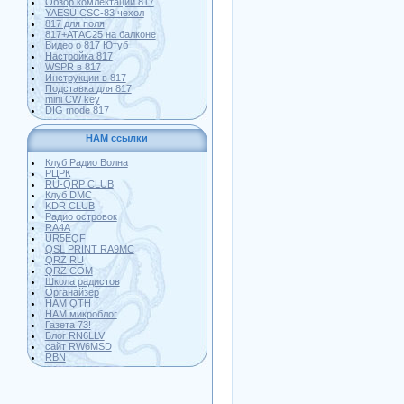
Обзор комлектации 817
YAESU CSC-83 чехол
817 для поля
817+АТАС25 на балконе
Видео о 817 Ютуб
Настройка 817
WSPR в 817
Инструкции в 817
Подставка для 817
mini CW key
DIG mode 817
HAM ссылки
Клуб Радио Волна
РЦРК
RU-QRP CLUB
Клуб DMC
KDR CLUB
Радио островок
RA4A
UR5EQF
QSL PRINT RA9MC
QRZ RU
QRZ COM
Школа радистов
Органайзер
HAM QTH
HAM микроблог
Газета 73!
Блог RN6LLV
сайт RW6MSD
RBN