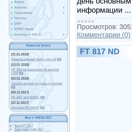
день основным
Форум
информации
..
Антенны
Трансиверы
Частоты
QRP
Просмотров:
305
ИНФО банер
Комментарии (0)
Антенны от R9CZ
Новости блога
FT 817 ND
[31.01.2018]
Универсальный балун для LW
(
0
)
[13.01.2018]
HF 20A на диапазоне 80 метров
QRP
(
0
)
[03.01.2018]
Защита антенн от грозы и статики
(
0
)
[03.12.2017]
HF ANT test WARC
(
0
)
[22.11.2017]
Антенна HF20A HF
(
1
)
Все о YAESU 817
Клуб FT 817
Быстрый старт 817