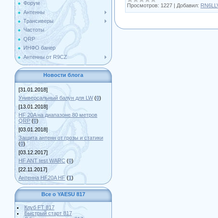
Форум
Просмотров:
1227
|
Добавил:
RN6LL
Антенны
Трансиверы
Частоты
QRP
ИНФО банер
Антенны от R9CZ
Новости блога
[31.01.2018]
Универсальный балун для LW
(
0
)
[13.01.2018]
HF 20A на диапазоне 80 метров
QRP
(
0
)
[03.01.2018]
Защита антенн от грозы и статики
(
0
)
[03.12.2017]
HF ANT test WARC
(
0
)
[22.11.2017]
Антенна HF20A HF
(
1
)
Все о YAESU 817
Клуб FT 817
Быстрый старт 817