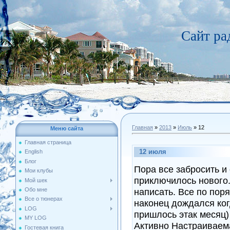
Сайт р
Главная
»
2013
»
Июль
»
12
Меню сайта
Главная страница
12 июля
English
Блог
Пора все забросить и с
Мои клубы
приключилось нового.
Мой шек
Обо мне
написать. Все по пор
Все о тюнерах
наконец дождался ког
LOG
пришлось этак месяц) 
MY LOG
Активно Настраиваем
Гостевая книга