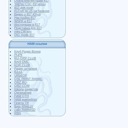
Обзор комлектации 817
YAESU CSC-83 чехол
817 для поля
817+АТАС25 на балконе
Видео о 817 Ютуб
Настройка 817
WSPR в 817
Инструкции в 817
Подставка для 817
mini CW key
DIG mode 817
HAM ссылки
Клуб Радио Волна
РЦРК
RU-QRP CLUB
Клуб DMC
KDR CLUB
Радио островок
RA4A
UR5EQF
QSL PRINT RA9MC
QRZ RU
QRZ COM
Школа радистов
Органайзер
HAM QTH
HAM микроблог
Газета 73!
Блог RN6LLV
сайт RW6MSD
RBN