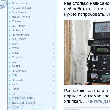
нее столько написано
Фотоальбомы
ней работать. Но мы 
Каталог файлов
Мои банеры
нужно попробовать. 
Новости блога
Ссылки
QSL Home
DX News
На диапазонах
DIG MODE
WSPR
JT65A
APRS
EchoLink
CW
DXPDN
HAM радио
QUA
DX claster
Audio
Видео
Распаковываю заветну
СУ
порядке. И Самое гла
азимутная карта
хлипкая,
...
Читать да
Доска объявлений
JOTA