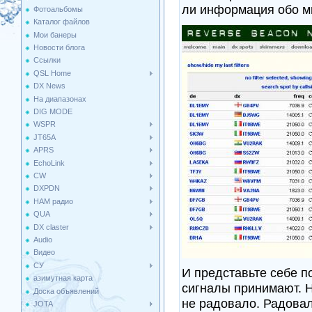
ли информация обо м
Фотоальбомы
Каталог файлов
Мои банеры
Новости блога
Ссылки
QSL Home
DX News
На диапазонах
DIG MODE
WSPR
JT65A
APRS
EchoLink
CW
DXPDN
HAM радио
QUA
DX claster
Audio
Видео
СУ
И представьте себе п
азимутная карта
сигналы принимают. 
Доска объявлений
не радовало. Радовал
JOTA