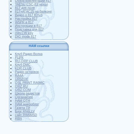
Обзор комлектации 817
YAESU CSC-83 чехол
817 для поля
817+АТАС25 на балконе
Видео о 817 Ютуб
Настройка 817
WSPR в 817
Инструкции в 817
Подставка для 817
mini CW key
DIG mode 817
HAM ссылки
Клуб Радио Волна
РЦРК
RU-QRP CLUB
Клуб DMC
KDR CLUB
Радио островок
RA4A
UR5EQF
QSL PRINT RA9MC
QRZ RU
QRZ COM
Школа радистов
Органайзер
HAM QTH
HAM микроблог
Газета 73!
Блог RN6LLV
сайт RW6MSD
RBN