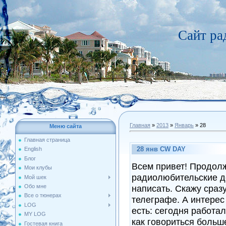
Сайт р
Главная
»
2013
»
Январь
»
28
Меню сайта
Главная страница
28 янв CW DAY
English
Блог
Всем привет! Продол
Мои клубы
радиолюбительские де
Мой шек
Обо мне
написать. Скажу сразу
Все о тюнерах
телеграфе. А интерес
LOG
есть: сегодня работа
MY LOG
как говориться больш
Гостевая книга