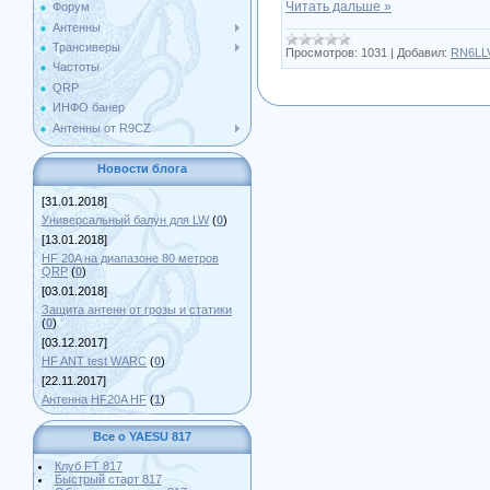
Читать дальше »
Форум
Антенны
Трансиверы
Просмотров:
1031
|
Добавил:
RN6LL
Частоты
QRP
ИНФО банер
Антенны от R9CZ
Новости блога
[31.01.2018]
Универсальный балун для LW
(
0
)
[13.01.2018]
HF 20A на диапазоне 80 метров
QRP
(
0
)
[03.01.2018]
Защита антенн от грозы и статики
(
0
)
[03.12.2017]
HF ANT test WARC
(
0
)
[22.11.2017]
Антенна HF20A HF
(
1
)
Все о YAESU 817
Клуб FT 817
Быстрый старт 817