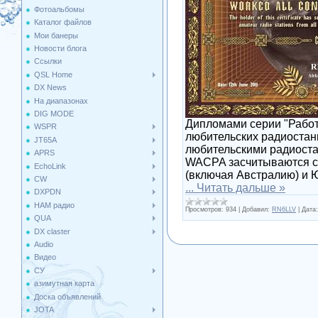
Фотоальбомы
Каталог файлов
Мои банеры
Новости блога
Ссылки
QSL Home
DX News
На диапазонах
DIG MODE
Дипломами серии "Работ
WSPR
любительских радиостан
JT65A
любительскими радиоста
APRS
WACPA засчитываются сл
EchoLink
(включая Австралию) и 
CW
...
Читать дальше »
DXPDN
HAM радио
Просмотров:
934
|
Добавил:
RN6LLV
|
Дата:
QUA
DX claster
Audio
Видео
СУ
азимутная карта
Доска объявлений
JOTA