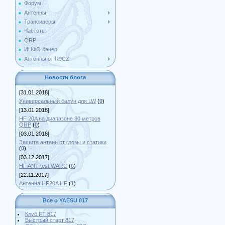
Форум
Антенны
Трансиверы
Частоты
QRP
ИНФО банер
Антенны от R9CZ
Новости блога
[31.01.2018]
Универсальный балун для LW
(
0
)
[13.01.2018]
HF 20A на диапазоне 80 метров
QRP
(
0
)
[03.01.2018]
Защита антенн от грозы и статики
(
0
)
[03.12.2017]
HF ANT test WARC
(
0
)
[22.11.2017]
Антенна HF20A HF
(
1
)
Все о YAESU 817
Клуб FT 817
Быстрый старт 817