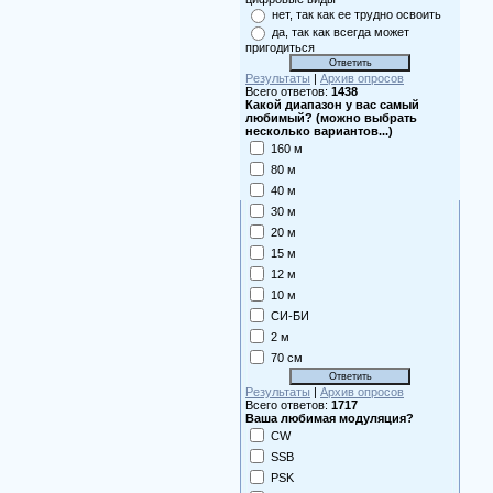
нет, так как ее трудно освоить
да, так как всегда может
пригодиться
Результаты
|
Архив опросов
Всего ответов:
1438
Какой диапазон у вас самый
любимый? (можно выбрать
несколько вариантов...)
160 м
80 м
40 м
30 м
20 м
15 м
12 м
10 м
СИ-БИ
2 м
70 см
Результаты
|
Архив опросов
Всего ответов:
1717
Ваша любимая модуляция?
CW
SSB
PSK