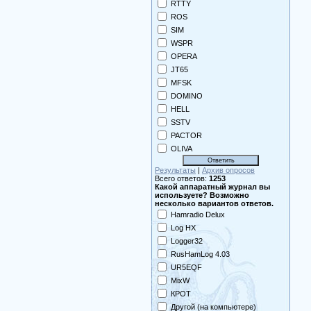
RTTY
ROS
SIM
WSPR
OPERA
JT65
MFSK
DOMINO
HELL
SSTV
PACTOR
OLIVA
Результаты
|
Архив опросов
Всего ответов:
1253
Какой аппаратный журнал вы
используете? Возможно
несколько вариантов ответов.
Hamradio Delux
Log HX
Logger32
RusHamLog 4.03
UR5EQF
MixW
КРОТ
Другой (на компьютере)