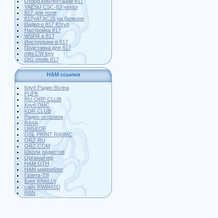
Обзор комлектации 817
YAESU CSC-83 чехол
817 для поля
817+АТАС25 на балконе
Видео о 817 Ютуб
Настройка 817
WSPR в 817
Инструкции в 817
Подставка для 817
mini CW key
DIG mode 817
HAM ссылки
Клуб Радио Волна
РЦРК
RU-QRP CLUB
Клуб DMC
KDR CLUB
Радио островок
RA4A
UR5EQF
QSL PRINT RA9MC
QRZ RU
QRZ COM
Школа радистов
Органайзер
HAM QTH
HAM микроблог
Газета 73!
Блог RN6LLV
сайт RW6MSD
RBN