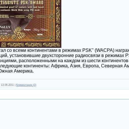
ал со всеми континентами в режимах PSK" (WACPA) нагр
ций, установившие двухсторонние радиосвязи в режимах P
нциями, расположенными на каждом из шести континентов
едующие континенты: Африка, Азия, Европа, Северная А
Южная Америка.
13.06.2011
|
Комментарии (0)