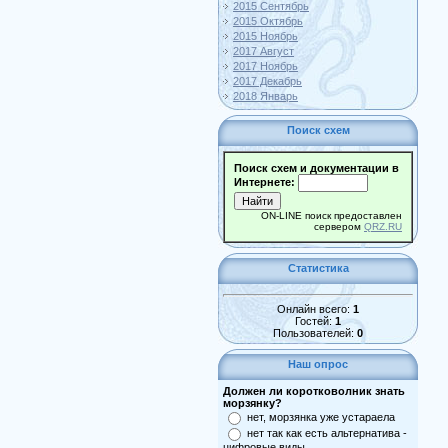
2015 Сентябрь
2015 Октябрь
2015 Ноябрь
2017 Август
2017 Ноябрь
2017 Декабрь
2018 Январь
Поиск схем
Поиск схем и документации в
Интернете:
ON-LINE поиск предоставлен
сервером
QRZ.RU
Статистика
Онлайн всего:
1
Гостей:
1
Пользователей:
0
Наш опрос
Должен ли коротковолник знать
морзянку?
нет, морзянка уже устараела
нет так как есть альтернатива -
цифровые виды