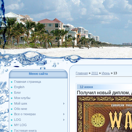
Главная
»
2011
»
Июнь
»
13
Меню сайта
Главная страница
12 июня
English
Получил новый диплом,
Блог
Мои клубы
Мой шек
Обо мне
Все о тюнерах
LOG
MY LOG
Гостевая книга