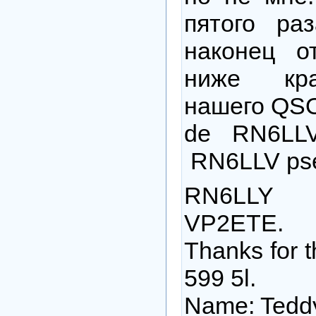
пятого р
наконец о
ниже кра
нашего QS
de RN6LL
RN6LLV pse
RN6LLY
VP2ETE.
Thanks for th
599 5l.
Name: Tedd