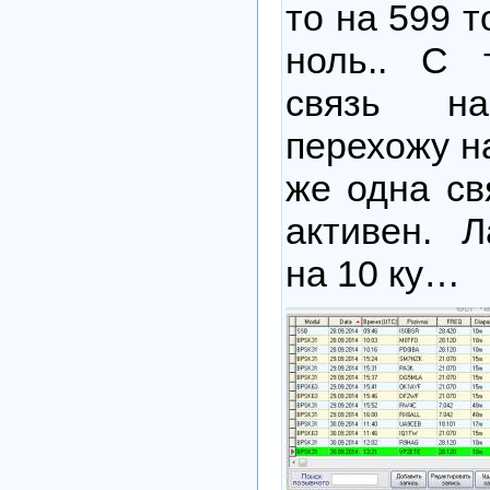
то на 599 
ноль.. С 
связь н
перехожу н
же одна св
активен. 
на 10 ку…