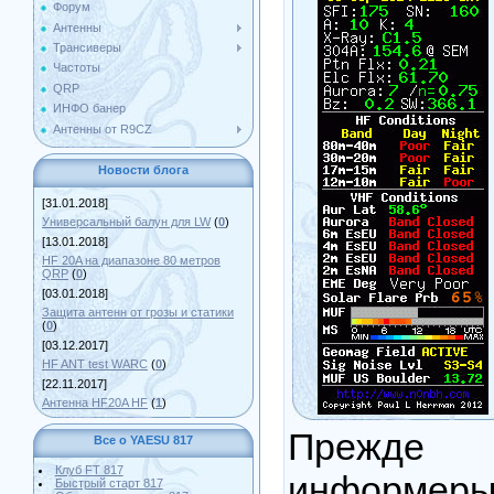
Форум
Антенны
Трансиверы
Частоты
QRP
ИНФО банер
Антенны от R9CZ
Новости блога
[31.01.2018]
Универсальный балун для LW
(
0
)
[13.01.2018]
HF 20A на диапазоне 80 метров
QRP
(
0
)
[03.01.2018]
Защита антенн от грозы и статики
(
0
)
[03.12.2017]
HF ANT test WARC
(
0
)
[22.11.2017]
Антенна HF20A HF
(
1
)
Прежде в
Все о YAESU 817
Клуб FT 817
информеры
Быстрый старт 817