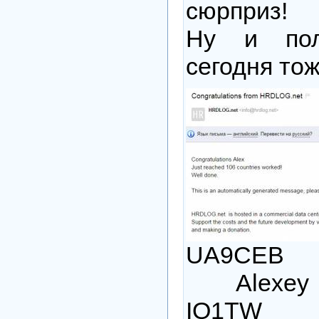
сюрприз!
Ну и пол
сегодня то
UA9CEB
Alexey
IQ1TW 