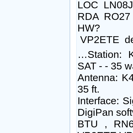
LOC LN08
RDA RO27
HW?
VP2ETE de
…Station:
SAT - - 35 w
Antenna: K
35 ft.
Interface: 
DigiPan sof
BTU , RN