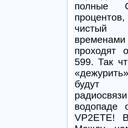
полные
процентов
чистый 
времен
проходят 
599. Так ч
«дежурить
будут 
радиосвязи.
водопаде 
VP2ETE! В