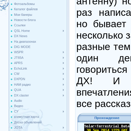
антенну) н
Фотоальбомы
раз написа
Каталог файлов
Мои банеры
но бывает
Новости блога
Ссылки
QSL Home
несколько з
DX News
На диапазонах
разные тем
DIG MODE
WSPR
один д
JT65A
APRS
говориться
EchoLink
CW
ДХ! И 
DXPDN
HAM радио
впечатлен
QUA
DX claster
все расска
Audio
Видео
СУ
азимутная карта
Доска объявлений
JOTA