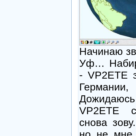
Начинаю зва
Уф… Набир
- VP2ETE з
Германи
Дожидаюсь
VP2ETE с
снова зову
но не мне.