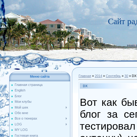
Сайт р
Главная
»
2014
»
Сентябрь
»
30
» DX
Меню сайта
Главная страница
DX
English
Блог
Вот как бы
Мои клубы
Мой шек
блог за се
Обо мне
Все о тюнерах
тестиро
LOG
MY LOG
Гостевая книга