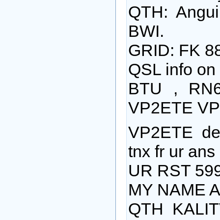
QTH: Angui
BWI.
GRID: FK 8
QSL info o
BTU , RN
VP2ETE VP
VP2ETE d
tnx fr ur ans
UR RST 5
MY NAME A
QTH KALI