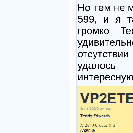
Но тем не 
599, и я 
громко T
удивител
отсутств
удалос
интересную