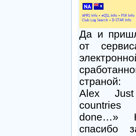
Да и приш
от серви
электро
сработа
страной: «
Alex Jus
countrie
done…» К
спасибо 