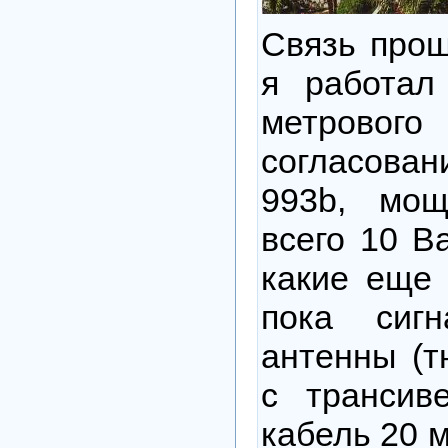
Связь прош
я работал
метровог
согласова
993b, мощ
всего 10 В
какие еще 
пока сиг
антенны (т
с трансив
кабель 20 м