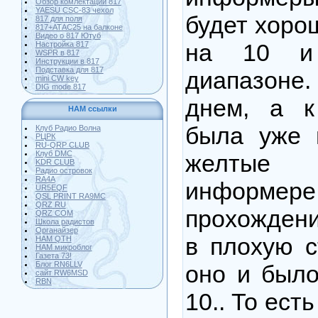
Обзор комлектации 817
YAESU CSC-83 чехол
будет хоро
817 для поля
817+АТАС25 на балконе
Видео о 817 Ютуб
на 10 и
Настройка 817
WSPR в 817
Инструкции в 817
Подставка для 817
диапазон
mini CW key
DIG mode 817
днем, а к
HAM ссылки
была уже 
Клуб Радио Волна
РЦРК
RU-QRP CLUB
Клуб DMC
желтые 
KDR CLUB
Радио островок
RA4A
информе
UR5EQF
QSL PRINT RA9MC
QRZ RU
прохожден
QRZ COM
Школа радистов
Органайзер
в плохую с
HAM QTH
HAM микроблог
Газета 73!
Блог RN6LLV
оно и было
сайт RW6MSD
RBN
10.. То ест