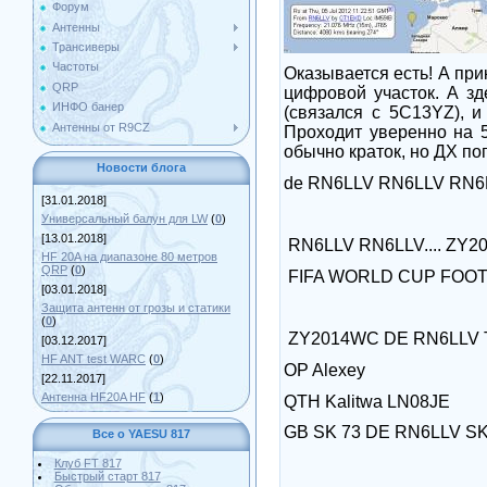
Форум
Антенны
Трансиверы
Частоты
Оказывается есть! А пр
QRP
цифровой участок. А з
ИНФО банер
(связался с 5C13YZ), 
Антенны от R9CZ
Проходит уверенно на 
обычно краток, но ДХ п
Новости блога
de RN6LLV RN6LLV RN
[31.01.2018]
Универсальный балун для LW
(
0
)
[13.01.2018]
RN6LLV RN6LLV.... ZY
HF 20A на диапазоне 80 метров
QRP
(
0
)
FIFA WORLD CUP FOOTB
[03.01.2018]
Защита антенн от грозы и статики
(
0
)
ZY2014WC DE RN6LLV 
[03.12.2017]
HF ANT test WARC
(
0
)
OP Alexey
[22.11.2017]
Антенна HF20A HF
(
1
)
QTH Kalitwa LN08JE
GB SK 73 DE RN6LLV S
Все о YAESU 817
Клуб FT 817
Быстрый старт 817