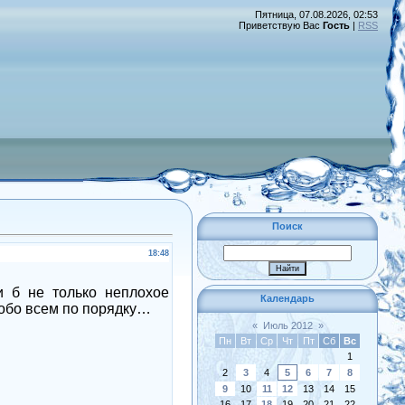
Пятница, 07.08.2026, 02:53
Приветствую Вас
Гость
|
RSS
Поиск
18:48
и б не только неплохое
Календарь
о обо всем по порядку…
«
Июль 2012
»
Пн
Вт
Ср
Чт
Пт
Сб
Вс
1
2
3
4
5
6
7
8
9
10
11
12
13
14
15
16
17
18
19
20
21
22