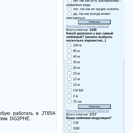
нет так как есть альтернатива -
цифровые виды
нет, так как ее трудно освоить
да, так как всегда может
пригодиться
Результаты
|
Архив опросов
Всего ответов:
1438
Какой диапазон у вас самый
любимый? (можно выбрать
несколько вариантов...)
160 м
80 м
40 м
30 м
20 м
15 м
12 м
10 м
СИ-БИ
2 м
70 см
Результаты
|
Архив опросов
робую работать в
JT
65
A
Всего ответов:
1717
Ваша любимая модуляция?
елем
DG2PHE.
CW
SSB