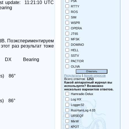
PSK
st update:
11:21:10 UTC
RTTY
earing
ROS
SIM
WSPR
OPERA
JT65
MFSK
dB
. Поэкспериментируем
DOMINO
этот раз результат тоже
HELL
SSTV
DX
Bearing
PACTOR
OLIVA
s)
86°
Результаты
|
Архив опросов
Всего ответов:
1253
Какой аппаратный журнал вы
используете? Возможно
несколько вариантов ответов.
Hamradio Delux
Log HX
s)
86°
Logger32
RusHamLog 4.03
UR5EQF
MixW
КРОТ