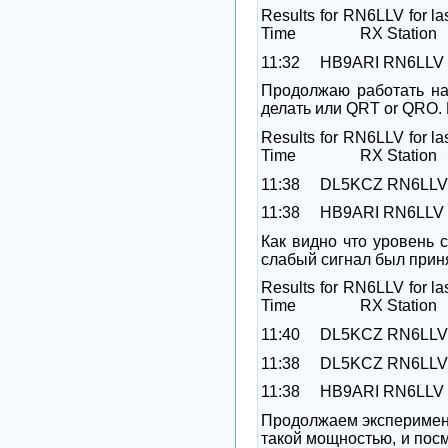
Results for RN6LLV for la
Time
RX Station
11:32
HB9ARI
RN6LLV
Продолжаю работать на 
делать или
QRT
or
QRO
.
Results for RN6LLV for la
Time
RX Station
11:38
DL5KCZ
RN6LLV
11:38
HB9ARI
RN6LLV
Как видно что уровень 
слабый сигнал был приня
Results for RN6LLV for la
Time
RX Station
11:40
DL5KCZ
RN6LLV
11:38
DL5KCZ
RN6LLV
11:38
HB9ARI
RN6LLV
Продолжаем эксперимент
такой мощностью, и посм