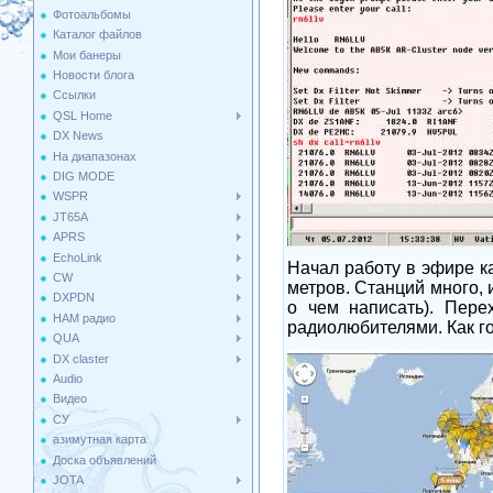
Фотоальбомы
Каталог файлов
Мои банеры
Новости блога
Ссылки
QSL Home
DX News
На диапазонах
DIG MODE
WSPR
JT65A
APRS
EchoLink
Начал работу в эфире к
CW
метров. Станций много, 
DXPDN
о чем написать). Пер
HAM радио
радиолюбителями. Как го
QUA
DX claster
Audio
Видео
СУ
азимутная карта
Доска объявлений
JOTA