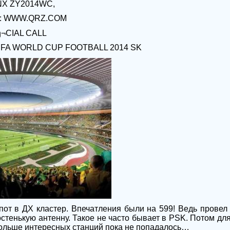
NX ZY2014WC,
O: WWW.QRZ.COM
ђ
¬CIAL CALL
IFA WORLD CUP FOOTBALL 2014 SK
пот в ДХ кластер. Впечатления были на 599! Ведь провел
остенькую антенну. Такое не часто бывает в
PSK
. Потом дл
 больше интересных станций пока не попадалось…