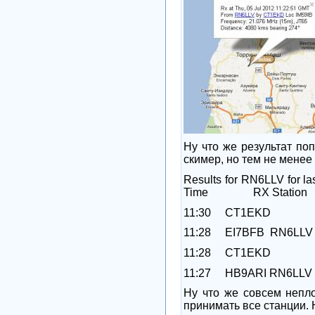
Ну что же результат по
скимер, но тем не менее 
Results for RN6LLV for la
Time
RX Station
11:30
CT1EKD
11:28
EI7BFB
RN6LLV
11:28
CT1EKD
11:27
HB9ARI
RN6LLV
Ну что же совсем непл
принимать все станции.