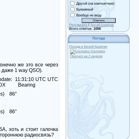
Другой (на компьютере)
Бумажный
Вообще не веду
Результаты
|
Архив опросов
Всего ответов:
1056
Погода
Погода в Белой Калитве
Gismeteo
Прогноз на 2 недели
онечно же это все через
ь даже 1
way
QSO
).
pdate:
11:31:10 UTC UTC
DX
Bearing
s)
86°
s)
86°
5
A
, хоть и стоит галочка
 стороннюю радиосвязь?