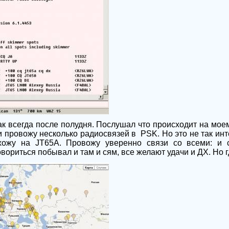
ак всегда после полудня. Послушал что происходит на мо
и провожу несколько радиосвязей в
PSK
. Но это не так ин
ехожу на
JT
65
A
. Провожу уверенно связи со всеми: и 
вориться побывал и там и сям, все желают удачи и ДХ. Но г