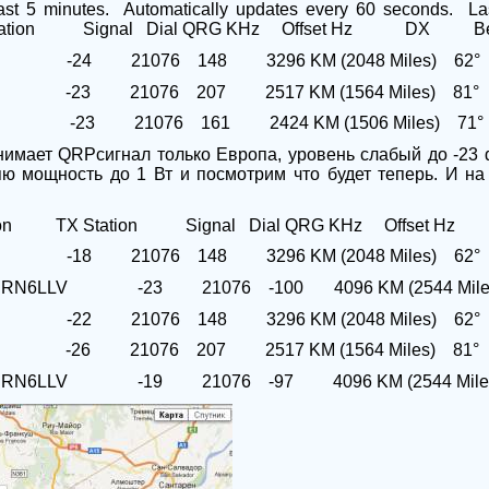
ast 5 minutes.
Automatically updates every 60 seconds.
La
ation
Signal
Dial QRG KHz
Offset Hz
DX
B
-24
21076
148
3296 KM (2048 Miles)
62°
-23
21076
207
2517 KM (1564 Miles)
81°
-23
21076
161
2424 KM (1506 Miles)
71°
инимает
QRP
сигнал только Европа, уровень слабый до -23
яю мощность до 1 Вт и посмотрим что будет теперь. И на 
on
TX Station
Signal
Dial QRG KHz
Offset Hz
-18
21076
148
3296 KM (2048 Miles)
62°
RN6LLV
-23
21076
-100
4096 KM (2544 Mile
-22
21076
148
3296 KM (2048 Miles)
62°
-26
21076
207
2517 KM (1564 Miles)
81°
RN6LLV
-19
21076
-97
4096 KM (2544 Mile