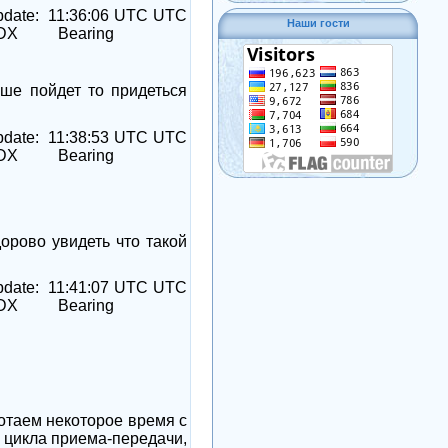
pdate:
11:36:06 UTC UTC
Наши гости
DX
Bearing
ьше пойдет то придеться
pdate:
11:38:53 UTC UTC
DX
Bearing
орово увидеть что такой
pdate:
11:41:07 UTC UTC
DX
Bearing
отаем некоторое время с
а цикла приема-передачи,