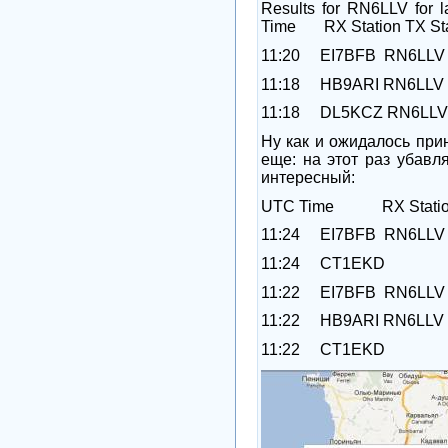
Results for RN6LLV for l
Time
RX Station
TX St
11:20
EI7BFB
RN6LLV
11:18
HB9ARI
RN6LLV
11:18
DL5KCZ
RN6LLV
Ну как и ожидалось пр
еще: на этот раз убавл
интересный:
UTC Time
RX Stati
11:24
EI7BFB
RN6LLV
11:24
CT1EKD
11:22
EI7BFB
RN6LLV
11:22
HB9ARI
RN6LLV
11:22
CT1EKD