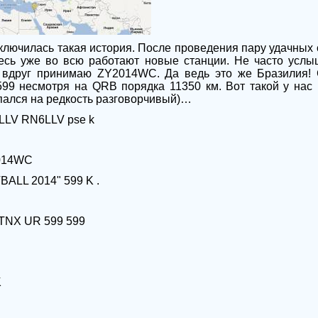
иключилась такая история. После проведения пару удачных 
десь уже во всю работают новые станции. Не часто услы
и вдруг принимаю ZY2014WC. Да ведь это же Бразилия!
599 несмотря на
QRB
порядка 11350 км. Вот такой у нас
опался на редкость разговорчивый)…
6LLV RN6LLV
pse k
2014WC
ALL 2014" 599 K .
TNX UR 599 599
K