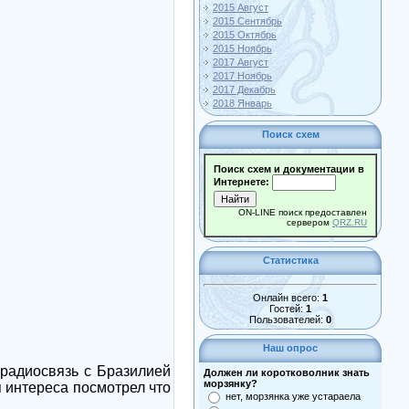
2015 Август
2015 Сентябрь
2015 Октябрь
2015 Ноябрь
2017 Август
2017 Ноябрь
2017 Декабрь
2018 Январь
Поиск схем
Поиск схем и документации в
Интернете:
ON-LINE поиск предоставлен
сервером
QRZ.RU
Статистика
Онлайн всего:
1
Гостей:
1
Пользователей:
0
Наш опрос
 радиосвязь с Бразилией
Должен ли коротковолник знать
морзянку?
я интереса посмотрел что
нет, морзянка уже устараела