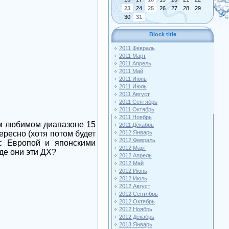
23
24
25
26
27
28
29
30
31
Block title
2011 Февраль
2011 Март
2011 Апрель
2011 Май
2011 Июнь
2011 Июль
2011 Август
2011 Сентябрь
2011 Октябрь
2011 Ноябрь
ем любимом диапазоне 15
2011 Декабрь
тересно (хотя потом будет
2012 Январь
2012 Февраль
с Европой и японскими
2012 Март
де они эти ДХ?
2012 Апрель
2012 Май
2012 Июнь
2012 Июль
2012 Август
2012 Сентябрь
2012 Октябрь
2012 Ноябрь
2012 Декабрь
2013 Январь