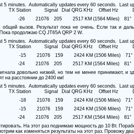
st 5 minutes.
Automatically updates every 60 seconds.
Last u
TX Station
Signal
Dial QRG KHz
Offset Hz
-26
21076
205
2517 KM (1564 Miles)
81°
общий вызов. Результат пока не очень. Если так и дал
 Пока продолжаю
CQ JT65A QRP 2 W
.
st 5 minutes.
Automatically updates every 60 seconds.
Last u
TX Station
Signal
Dial QRG KHz
Offset Hz
-15
21076
159
2424 KM (1506 Miles)
71°
-24
21076
205
2517 KM (1564 Miles)
81°
сигнала довольно низкий, но тем не менее принимают, и зд
т на расстоянии до 2400 км!
st 5 minutes.
Automatically updates every 60 seconds.
Last u
TX Station
Signal
Dial QRG KHz
Offset Hz
-18
21076
159
2424 KM (1506 Miles)
71°
-15
21076
159
2424 KM (1506 Miles)
71°
-24
21076
205
2517 KM (1564 Miles)
81°
ировать. На этот раз поднимаю мощность до 10 Вт. Пораб
отрим как изменяться результаты на этот раз. Провожу дв