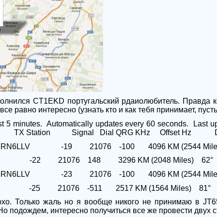
полнился
CT
1
EKD
португальский рдаиолюбитель. Правда к
все равно интересно (узнать кто и как тебя принимает, пуст
st 5 minutes.
Automatically updates every 60 seconds.
Last u
TX Station
Signal
Dial QRG KHz
Offset Hz
RN6LLV
-19
21076
-100
4096 KM (2544 Mile
-22
21076
148
3296 KM (2048 Miles)
62°
RN6LLV
-23
21076
-100
4096 KM (2544 Mile
-25
21076
-511
2517 KM (1564 Miles)
81°
охо. Только жаль но я вообще никого не принимаю в
JT
6
 Но подождем, интересно получиться все же провести двух