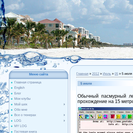
Главная
»
2012
»
Июль
»
05
» 5 июля
Меню сайта
Главная страница
5 июля
English
Блог
Обычный пасмурный лет
Мои клубы
прохождение на 15 метро
Мой шек
Обо мне
Все о тюнерах
LOG
MY LOG
Гостевая книга