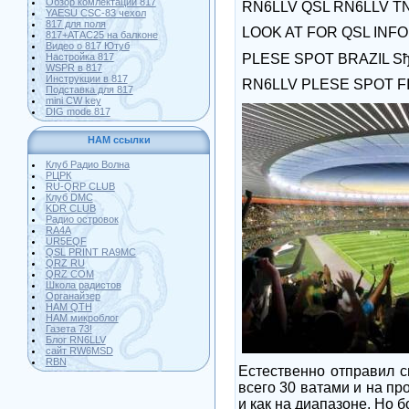
Обзор комлектации 817
RN6LLV QSL RN6LLV T
YAESU CSC-83 чехол
817 для поля
LOOK AT FOR QSL INF
817+АТАС25 на балконе
Видео о 817 Ютуб
PLESE SPOT BRAZIL S
Настройка 817
WSPR в 817
Инструкции в 817
RN6LLV PLESE SPOT F
Подставка для 817
mini CW key
DIG mode 817
HAM ссылки
Клуб Радио Волна
РЦРК
RU-QRP CLUB
Клуб DMC
KDR CLUB
Радио островок
RA4A
UR5EQF
QSL PRINT RA9MC
QRZ RU
QRZ COM
Школа радистов
Органайзер
HAM QTH
HAM микроблог
Газета 73!
Блог RN6LLV
сайт RW6MSD
RBN
Естественно отправил с
всего 30 ватами и на пр
и как на диапазоне. Но