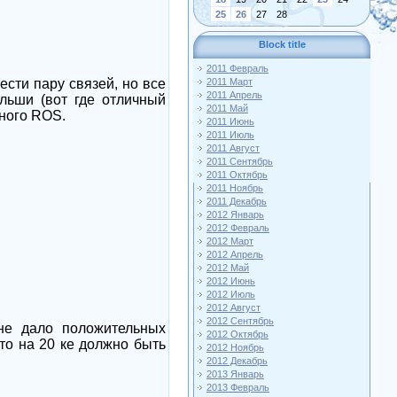
25
26
27
28
Block title
2011 Февраль
ести пару связей, но все
2011 Март
2011 Апрель
льши (вот где отличный
2011 Май
много
ROS
.
2011 Июнь
2011 Июль
2011 Август
2011 Сентябрь
2011 Октябрь
2011 Ноябрь
2011 Декабрь
2012 Январь
2012 Февраль
2012 Март
2012 Апрель
2012 Май
2012 Июнь
2012 Июль
2012 Август
2012 Сентябрь
не дало положительных
2012 Октябрь
то на 20 ке должно быть
2012 Ноябрь
2012 Декабрь
2013 Январь
2013 Февраль