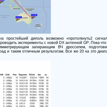
на простейший диполь возможно «протолкнуть2 сигна
проводить эксперименты с новой
DX
антенной
GP
. Пока что
имметрирующем запирающим ВЧ дросселем, подготов
 рад и таким отличным результатам. Все же 20 ка это диа