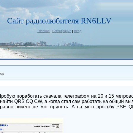
Сайт радиолюбителя RN6LLV
Главная
|
Регистрация
|
Вход
евр
Пробую поработать сначала телеграфом на 20 и 15 метров
 найти
QRS
CQ
CW
, а когда стал сам работать на общий выз
е равно ничего не мог принять. А на мою просьбу
PSE
Q