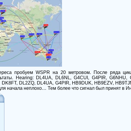
тереса пробуем
WSPR
на 20 метровом. После ряда цик
льтаты.
Hearing: DL4UA, DL6NL, G4CUI, G4PIR, G6NHU, 
, DK8FT, DL2ZQ, DL4UA, G4PIR, HB9DUK, HB9EZV, HB9TJM
 для начала неплохо… Тем более что сигнал был принят в 