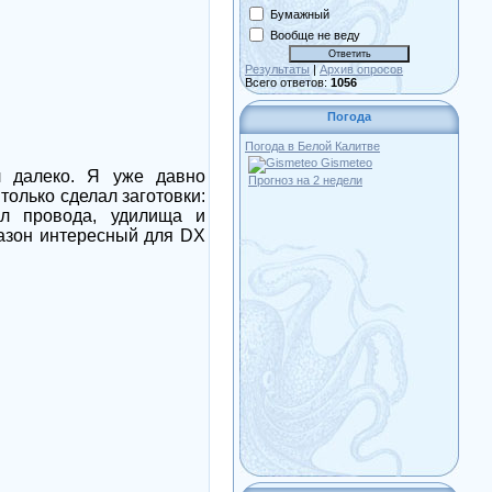
Бумажный
Вообще не веду
Результаты
|
Архив опросов
Всего ответов:
1056
Погода
Погода в Белой Калитве
Gismeteo
л далеко. Я уже давно
Прогноз на 2 недели
 только сделал заготовки:
ил провода, удилища и
пазон интересный для
DX