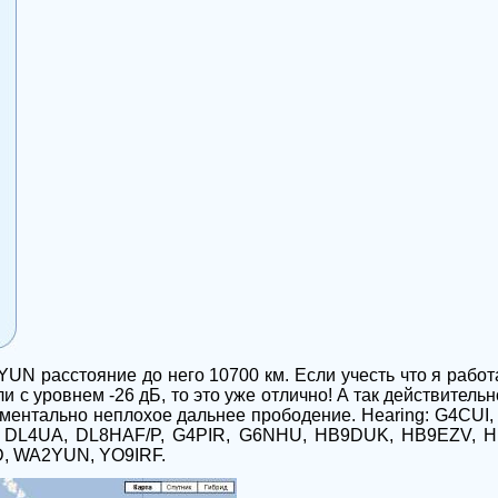
YUN расстояние до него 10700 км. Если учесть что я работа
и с уровнем -26 дБ, то это уже отлично! А так действитель
ментально неплохое дальнее прободение. Hearing: G4CUI, 
 DL4UA, DL8HAF/P, G4PIR, G6NHU, HB9DUK, HB9EZV, H
D, WA2YUN, YO9IRF.