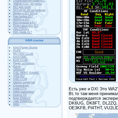
Обзор комлектации 817
YAESU CSC-83 чехол
817 для поля
817+АТАС25 на балконе
Видео о 817 Ютуб
Настройка 817
WSPR в 817
Инструкции в 817
Подставка для 817
mini CW key
DIG mode 817
HAM ссылки
Клуб Радио Волна
РЦРК
RU-QRP CLUB
Клуб DMC
KDR CLUB
Радио островок
RA4A
UR5EQF
QSL PRINT RA9MC
QRZ RU
QRZ COM
Школа радистов
Органайзер
Есть уже и
DX
! Это WA2
HAM QTH
HAM микроблог
Вт, то там меня принимал
Газета 73!
подтверждается экспери
Блог RN6LLV
сайт RW6MSD
DK6UG, DK8FT, DL2ZQ,
RBN
OE3KFB, PI4THT, VU2LI