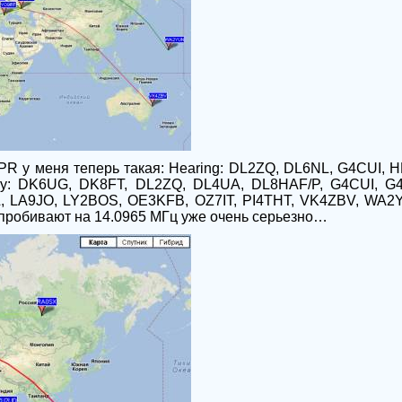
PR
у меня теперь такая: Hearing: DL2ZQ, DL6NL, G4CUI,
by: DK6UG, DK8FT, DL2ZQ, DL4UA, DL8HAF/P, G4CUI, G
, LA9JO, LY2BOS, OE3KFB, OZ7IT, PI4THT, VK4ZBV, WA2Y
 пробивают на 14.0965 МГц уже очень серьезно…