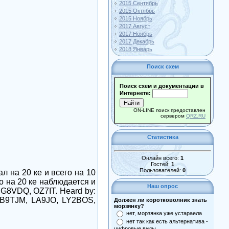
2015 Сентябрь
2015 Октябрь
2015 Ноябрь
2017 Август
2017 Ноябрь
2017 Декабрь
2018 Январь
Поиск схем
Поиск схем и документации в
Интернете:
ON-LINE поиск предоставлен
сервером
QRZ.RU
Статистика
Онлайн всего:
1
Гостей:
1
Пользователей:
0
л на 20 ке и всего на 10
но на 20 ке наблюдается и
Наш опрос
G8VDQ, OZ7IT. Heard by:
B9TJM, LA9JO, LY2BOS,
Должен ли коротковолник знать
морзянку?
нет, морзянка уже устараела
нет так как есть альтернатива -
цифровые виды