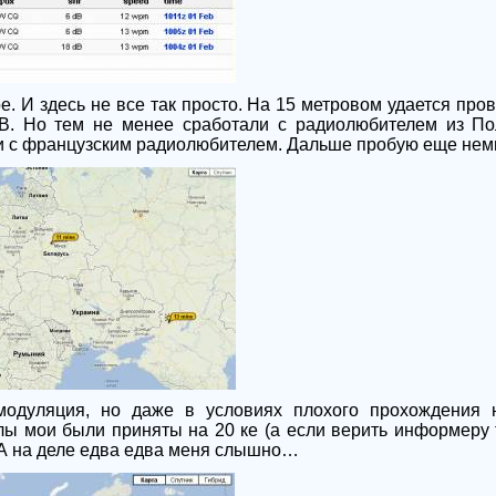
 И здесь не все так просто. На 15 метровом удается пров
B
. Но тем не менее сработали с радиолюбителем из По
) и с французским радиолюбителем. Дальше пробую еще не
одуляция, но даже в условиях плохого прохождения 
алы мои были приняты на 20 ке (а если верить информеру 
А на деле едва едва меня слышно…