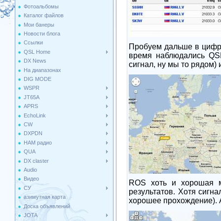
Фотоальбомы
Каталог файлов
Мои банеры
Новости блога
Ссылки
Пробуем дальше в цифре.
QSL Home
время наблюдались
QS
DX News
сигнал, ну мы то рядом
На диапазонах
DIG MODE
WSPR
JT65A
APRS
EchoLink
CW
DXPDN
HAM радио
QUA
DX claster
Audio
Видео
ROS
хоть и хорошая м
СУ
результатов. Хотя сигн
азимутная карта
хорошее прохождение). 
Доска объявлений
JOTA