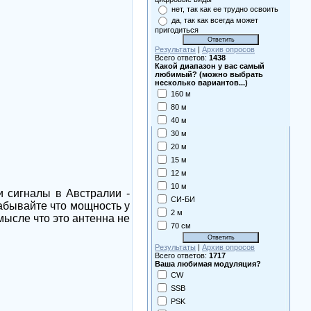
нет, так как ее трудно освоить
да, так как всегда может
пригодиться
Результаты
|
Архив опросов
Всего ответов:
1438
Какой диапазон у вас самый
любимый? (можно выбрать
несколько вариантов...)
160 м
80 м
40 м
30 м
20 м
15 м
12 м
10 м
и сигналы в Австралии -
СИ-БИ
забывайте что мощность у
2 м
мысле что это антенна не
70 см
Результаты
|
Архив опросов
Всего ответов:
1717
Ваша любимая модуляция?
CW
SSB
PSK