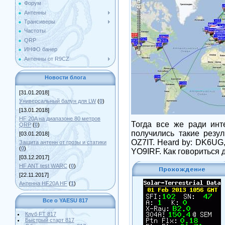
Форум
Антенны
Трансиверы
Частоты
QRP
ИНФО банер
Антенны от R9CZ
Новости блога
[31.01.2018]
Универсальный балун для LW
(
0
)
[13.01.2018]
HF 20A на диапазоне 80 метров
Тогда все же ради ин
QRP
(
0
)
получились такие резу
[03.01.2018]
OZ7IT. Heard by: DK6UG
Защита антенн от грозы и статики
(
0
)
YO9IRF.
Как говориться
[03.12.2017]
HF ANT test WARC
(
0
)
[22.11.2017]
Антенна HF20A HF
(
1
)
Все о YAESU 817
Клуб FT 817
Быстрый старт 817