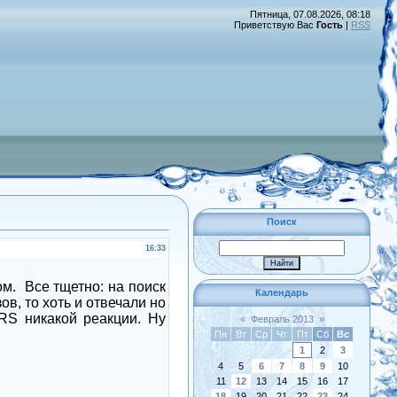
Пятница, 07.08.2026, 08:18
Приветствую Вас
Гость
|
RSS
Поиск
16:33
ом.
Все тщетно: на поиск
Календарь
ов, то хоть и отвечали но
RS
никакой реакции. Ну
«
Февраль 2013
»
Пн
Вт
Ср
Чт
Пт
Сб
Вс
1
2
3
4
5
6
7
8
9
10
11
12
13
14
15
16
17
18
19
20
21
22
23
24