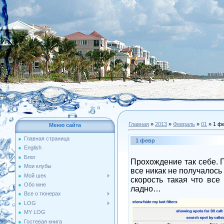
Главная
»
2013
»
Февраль
»
01
» 1 ф
Меню сайта
Главная страница
1 февр
English
Блог
Прохождение так себе. 
Мои клубы
все никак не получалось
Мой шек
скорость такая что вс
Обо мне
ладно…
Все о тюнерах
LOG
MY LOG
Гостевая книга