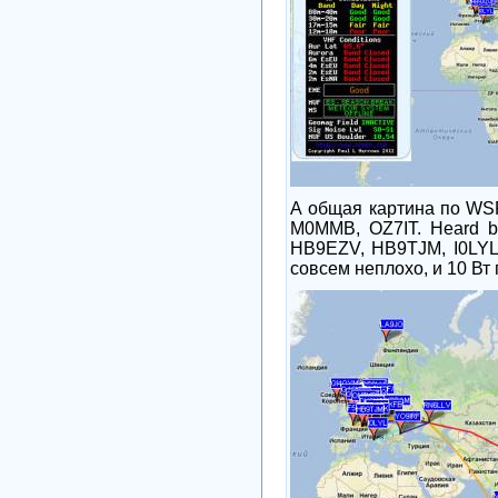
А общая картина по
WS
M0MMB, OZ7IT. Heard 
HB9EZV, HB9TJM, I0LYL
совсем неплохо, и 10 Вт