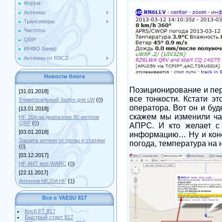
Форум
Антенны
Трансиверы
Частоты
QRP
ИНФО банер
Антенны от R9CZ
Новости блога
Позиционирование и пер
[31.01.2018]
все тонкости. Кстати э
Универсальный балун для LW
(
0
)
оператора. Вот он и буд
[13.01.2018]
скажем мы изменили час
HF 20A на диапазоне 80 метров
QRP
(
0
)
АПРС. И кто желает с 
[03.01.2018]
информацию… Ну и конеч
Защита антенн от грозы и статики
погода, температура на 
(
0
)
[03.12.2017]
HF ANT test WARC
(
0
)
[22.11.2017]
Антенна HF20A HF
(
1
)
Все о YAESU 817
Клуб FT 817
Быстрый старт 817