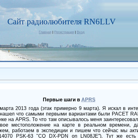
Сайт радиолюбителя RN6LLV
Главная
|
Регистрация
|
Вход
Первые шаги в
APRS
марта 2013 года (этак примерно 9 марта). Я искал в инт
 нашел что самыми первыми вариантами были PACET RADI
ике на APRS. То что там описывалось меня заинтересовал
свое местоположение на карте в реальном времени, д
ажем, работаем в экспедиции и пишем что сейчас мы акт
070 PSK-63 "CQ DX-PDN on LN08JE”). Тут же есть 