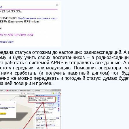
едача статуса отложим до настоящих радиоэкспедиций. А п
тому и буду учить своих воспитанников – в радиоэкседиц
ет работать с системой APRS и отправлять все данные. А 
тоту передачи, или модуляцию. Помощник оператора тут
нами сработать (и получить памятный диплом) тот буд
но же можно передавать и погодный статус: думаю будет
нашей позиции и прочее..