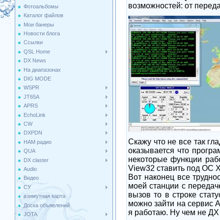
возможностей: от перед
Фотоальбомы
Каталог файлов
Мои банеры
Новости блога
Ссылки
QSL Home
DX News
На диапазонах
DIG MODE
WSPR
JT65A
APRS
EchoLink
CW
DXPDN
Скажу что не все так гл
HAM радио
оказывается что програ
QUA
некоторые функции раб
DX claster
View32 ставить под ОС Х
Audio
Вот наконец все трудно
Видео
моей станции с передач
СУ
вызов то в строке стат
азимутная карта
можно зайти на сервис А
Доска объявлений
я работаю. Ну чем не ДХ
JOTA