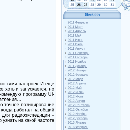
25
26
27
28
29
30
31
Block title
2011 Февраль
2011 Март
2011 Апрель
2011 Май
2011 Июнь
2011 Июль
2011 Август
2011 Сентябрь
2011 Октябрь
2011 Ноябрь
2011 Декабрь
2012 Январь
2012 Февраль
2012 Март
нкостями настроек. И еще
2012 Апрель
2012 Май
 хоть и запускается, но
2012 Июнь
комендую программу UI-
2012 Июль
ечатления…
2012 Август
то точное позицирование
2012 Сентябрь
 когда работал на общий
2012 Октябрь
2012 Ноябрь
о для радиоэкспедиции –
2012 Декабрь
 узнать на какой частоте
2013 Январь
2013 Февраль