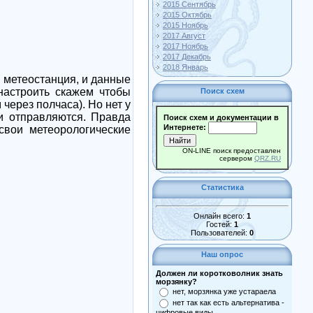
2015 Сентябрь
2015 Октябрь
2015 Ноябрь
2017 Август
2017 Ноябрь
2017 Декабрь
2018 Январь
 метеостанция, и данные
настроить скажем чтобы
Поиск схем
ерез полчаса). Но нет у
и отправляются. Правда
Поиск схем и документации в
Интернете:
свои метеорологические
ON-LINE поиск предоставлен
сервером
QRZ.RU
Статистика
Онлайн всего:
1
Гостей:
1
Пользователей:
0
Наш опрос
Должен ли коротковолник знать
морзянку?
нет, морзянка уже устараела
нет так как есть альтернатива -
цифровые виды