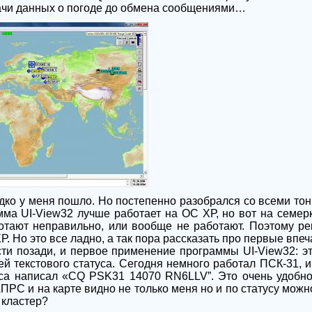
ачи данных о погоде до обмена сообщениями…
адко у меня пошло. Но постепенно разобрался со всеми то
мма UI-View32 лучше работает на ОС ХР, но вот на семерке
отают неправильно, или вообще не работают. Поэтому ре
Р. Но это все ладно, а так пора рассказать про первые вп
сти позади, и первое применение программы UI-View32: э
ей текстового статуса. Сегодня немного работал ПСК-31, и
уса написал «CQ PSK31 14070 RN6LLV”. Это очень удобн
ПРС и на карте видно не только меня но и по статусу можно
 кластер?