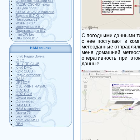
Обзор комлектации 817
YAESU CSC-83 чехол
817 для поля
817+АТАС25 на балконе
Видео о 817 Ютуб
Настройка 817
WSPR в 817
Инструкции в 817
Подставка для 817
mini CW key
С погодными данными то
DIG mode 817
с нее поступают в ком
метеоданные отправляли
HAM ссылки
меня домашней метеост
Клуб Радио Волна
оперативность при это
РЦРК
данные…
RU-QRP CLUB
Клуб DMC
KDR CLUB
Радио островок
RA4A
UR5EQF
QSL PRINT RA9MC
QRZ RU
QRZ COM
Школа радистов
Органайзер
HAM QTH
HAM микроблог
Газета 73!
Блог RN6LLV
сайт RW6MSD
RBN