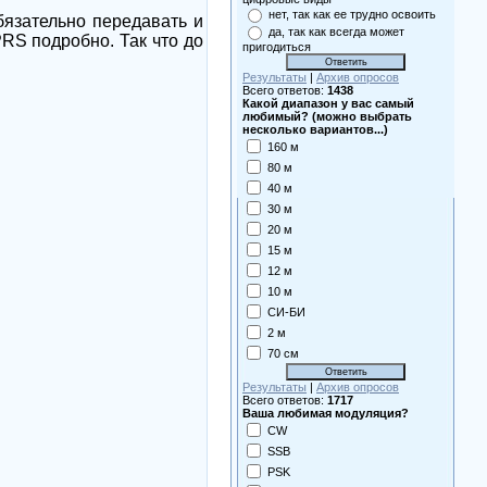
нет, так как ее трудно освоить
бязательно передавать и
да, так как всегда может
PRS подробно. Так что до
пригодиться
Результаты
|
Архив опросов
Всего ответов:
1438
Какой диапазон у вас самый
любимый? (можно выбрать
несколько вариантов...)
160 м
80 м
40 м
30 м
20 м
15 м
12 м
10 м
СИ-БИ
2 м
70 см
Результаты
|
Архив опросов
Всего ответов:
1717
Ваша любимая модуляция?
CW
SSB
PSK