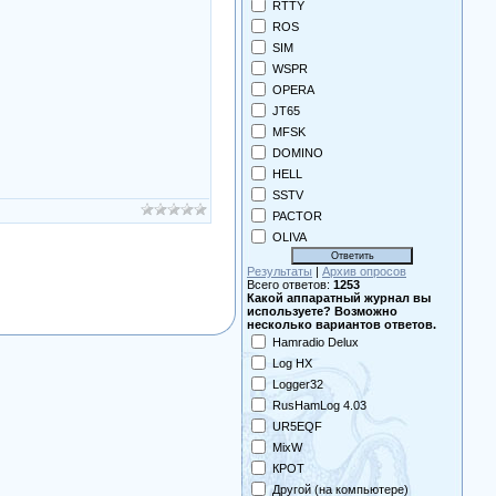
RTTY
ROS
SIM
WSPR
OPERA
JT65
MFSK
DOMINO
HELL
SSTV
PACTOR
OLIVA
Результаты
|
Архив опросов
Всего ответов:
1253
Какой аппаратный журнал вы
используете? Возможно
несколько вариантов ответов.
Hamradio Delux
Log HX
Logger32
RusHamLog 4.03
UR5EQF
MixW
КРОТ
Другой (на компьютере)