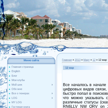
Главная
»
2013
»
Март
»
12
» 12 мар
Меню сайта
Главная страница
12 мар
English
Блог
Мои клубы
Все началось в начале 
Мой шек
цифровых видов связи,
Обо мне
быстро попал в поисков
Все о тюнерах
что можно указывать 
LOG
различные статусы (ск
MY LOG
RN6LLV NW QRV on 14
Гостевая книга