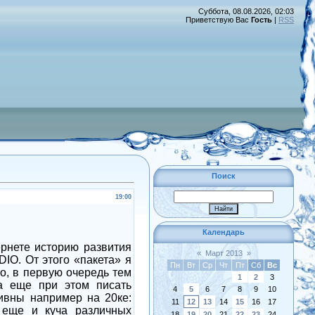
Суббота, 08.08.2026, 02:03
Приветствую Вас
Гость
|
RSS
Поиск
19:00
Календарь
ернете историю развития
«
Март 2013
»
O. От этого «пакета» я
Пн
Вт
Ср
Чт
Пт
Сб
Вс
о, в первую очередь тем
1
2
3
а еще при этом писать
4
5
6
7
8
9
10
ивны например на 20ке:
11
12
13
14
15
16
17
еще и куча различных
18
19
20
21
22
23
24